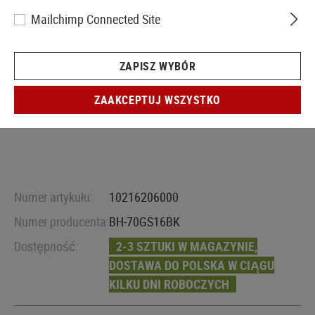
Mailchimp Connected Site
ZAPISZ WYBÓR
ZAAKCEPTUJ WSZYSTKO
Numer artykułu:
10216206000
Numer producenta:
BH-70GS16BK
Dostępność:
2-3 SZTUKI W MAGAZYNIE,
DOSTAWA DO POLSKA W CIĄGU
KILKU DNI ROBOCZYCH