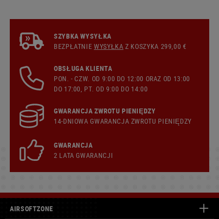
SZYBKA WYSYŁKA
BEZPŁATNIE
WYSYŁKA
Z KOSZYKA 299,00 €
OBSŁUGA KLIENTA
PON. - CZW. OD 9:00 DO 12:00 ORAZ OD 13:00
DO 17:00, PT. OD 9:00 DO 14:00
GWARANCJA ZWROTU PIENIĘDZY
14-DNIOWA GWARANCJA ZWROTU PIENIĘDZY
GWARANCJA
2 LATA GWARANCJI
AIRSOFTZONE