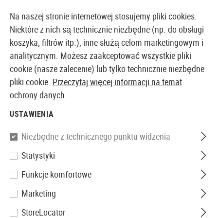
14410 PRODUKTY DOSTĘPNE NATYCHMIAST Z MAGAZYNU
Na naszej stronie internetowej stosujemy pliki cookies.
Niektóre z nich są technicznie niezbędne (np. do obsługi
koszyka, filtrów itp.), inne służą celom marketingowym i
analitycznym. Możesz zaakceptować wszystkie pliki
EUROPEJSKI AIRSOFT SKLEP I HURTOWNIA
cookie (nasze zalecenie) lub tylko technicznie niezbędne
pliki cookie.
Przeczytaj więcej informacji na temat
Strona główna
Wyposażenie Taktyczne
Pasy Nośne
ochrony danych.
USTAWIENIA
Blackhawk
Niezbędne z technicznego punktu widzenia
Storm Sling XT
Statystyki
Funkcje komfortowe
Marketing
StoreLocator