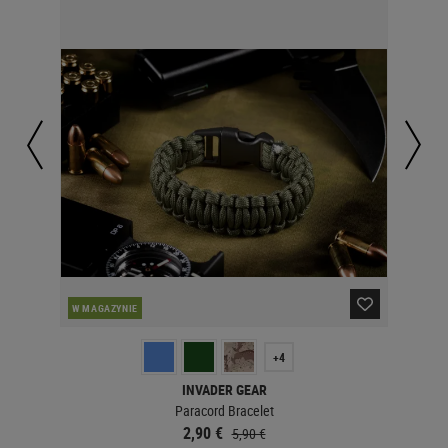
PO
W MAGAZYNIE
+4
INVADER GEAR
Paracord Bracelet
2,90 €
5,90 €