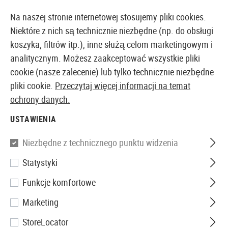
14387 PRODUKTY DOSTĘPNE NATYCHMIAST Z MAGAZYNU
Na naszej stronie internetowej stosujemy pliki cookies.
Niektóre z nich są technicznie niezbędne (np. do obsługi
koszyka, filtrów itp.), inne służą celom marketingowym i
analitycznym. Możesz zaakceptować wszystkie pliki
EUROPEJSKI AIRSOFT SKLEP I HURTOWNIA
cookie (nasze zalecenie) lub tylko technicznie niezbędne
pliki cookie.
Przeczytaj więcej informacji na temat
Strona główna
Sprzęt
Noże i narzędzia
Długopisy
ochrony danych.
USTAWIENIA
Perfecta
Niezbędne z technicznego punktu widzenia
Tactical Pen TP II
Statystyki
Funkcje komfortowe
Marketing
StoreLocator