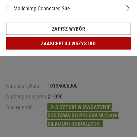
Mailchimp Connected Site
ZAPISZ WYBÓR
ZAAKCEPTUJ WSZYSTKO
Numer artykułu:
10194006000
Numer producenta:
2.1990
Dostępność:
2-3 SZTUKI W MAGAZYNIE,
DOSTAWA DO POLSKA W CIĄGU
KILKU DNI ROBOCZYCH