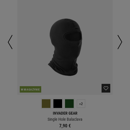
W MAGAZYNIE
W 
+2
INVADER GEAR
Single Hole Balaclava
7,90 €