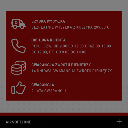
SZYBKA WYSYŁKA
BEZPŁATNIE
WYSYŁKA
Z KOSZYKA 299,00 €
OBSŁUGA KLIENTA
PON. - CZW. OD 9:00 DO 12:00 ORAZ OD 13:00
DO 17:00, PT. OD 9:00 DO 14:00
GWARANCJA ZWROTU PIENIĘDZY
14-DNIOWA GWARANCJA ZWROTU PIENIĘDZY
GWARANCJA
2 LATA GWARANCJI
AIRSOFTZONE