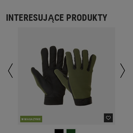
INTERESUJĄCE PRODUKTY
W MAGAZYNIE
W 