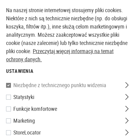
14397 PRODUKTY DOSTĘPNE NATYCHMIAST Z MAGAZYNU
Na naszej stronie internetowej stosujemy pliki cookies.
Niektóre z nich są technicznie niezbędne (np. do obsługi
koszyka, filtrów itp.), inne służą celom marketingowym i
analitycznym. Możesz zaakceptować wszystkie pliki
EUROPEJSKI AIRSOFT SKLEP I HURTOWNIA
cookie (nasze zalecenie) lub tylko technicznie niezbędne
pliki cookie.
Przeczytaj więcej informacji na temat
Strona główna
Odzież
Rękawice
Rękawice
ochrony danych.
The 
USTAWIENIA
Mechanix Wear
Niezbędne z technicznego punktu widzenia
The Original M-Pact 2
Statystyki
Funkcje komfortowe
Marketing
StoreLocator