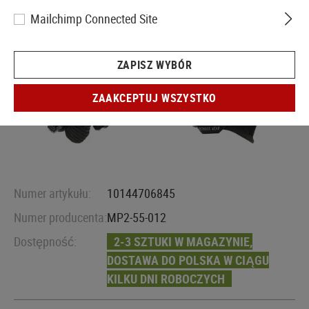
Mailchimp Connected Site
ZAPISZ WYBÓR
ZAAKCEPTUJ WSZYSTKO
Numer artykułu:
10144706845
Numer producenta:
MP2-55-012
Dostępność:
2-3 SZTUKI W MAGAZYNIE,
DOSTAWA DO POLSKA W CIĄGU
KILKU DNI ROBOCZYCH