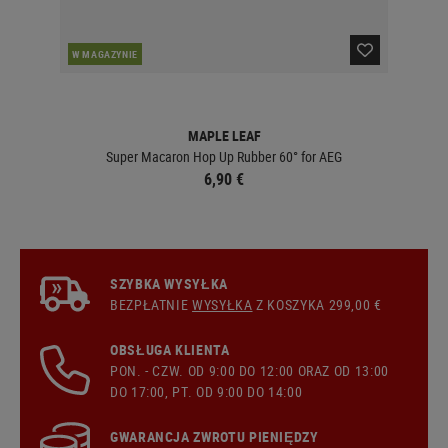
W MAGAZYNIE
W 
MAPLE LEAF
Super Macaron Hop Up Rubber 60° for AEG
Hop
6,90 €
SZYBKA WYSYŁKA
BEZPŁATNIE
WYSYŁKA
Z KOSZYKA 299,00 €
OBSŁUGA KLIENTA
PON. - CZW. OD 9:00 DO 12:00 ORAZ OD 13:00
DO 17:00, PT. OD 9:00 DO 14:00
GWARANCJA ZWROTU PIENIĘDZY