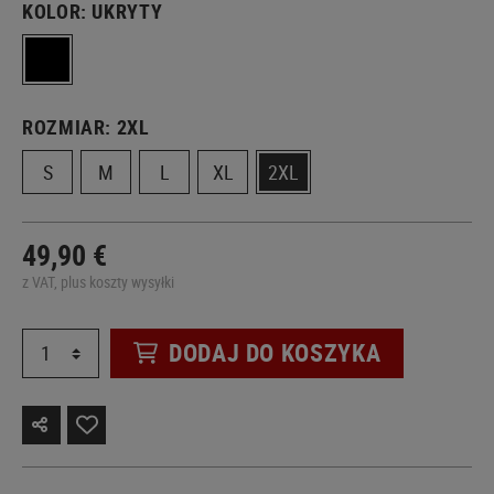
KOLOR:
UKRYTY
ROZMIAR:
2XL
S
M
L
XL
2XL
49,90 €
z VAT, plus koszty wysyłki
DODAJ DO KOSZYKA