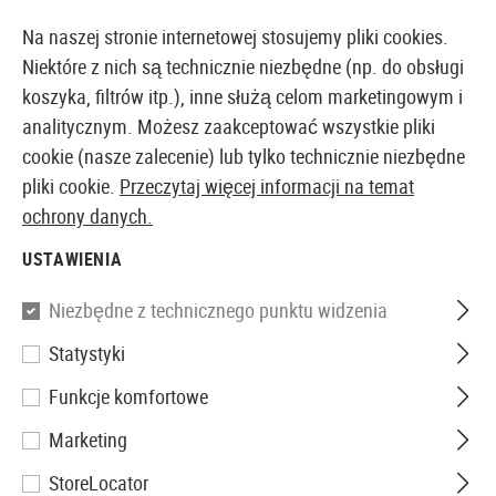
14387 PRODUKTY DOSTĘPNE NATYCHMIAST Z MAGAZYNU
Na naszej stronie internetowej stosujemy pliki cookies.
Niektóre z nich są technicznie niezbędne (np. do obsługi
koszyka, filtrów itp.), inne służą celom marketingowym i
analitycznym. Możesz zaakceptować wszystkie pliki
EUROPEJSKI AIRSOFT SKLEP I HURTOWNIA
cookie (nasze zalecenie) lub tylko technicznie niezbędne
pliki cookie.
Przeczytaj więcej informacji na temat
Strona główna
Wyposażenie Taktyczne
Komunikacj
ochrony danych.
USTAWIENIA
Z-Tactical
Niezbędne z technicznego punktu widzenia
U94 PTT Motorola 2-Pin
Statystyki
Connector
Funkcje komfortowe
Marketing
StoreLocator