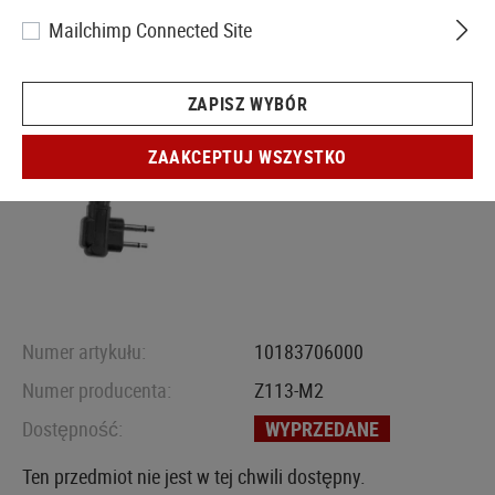
Mailchimp Connected Site
ZAPISZ WYBÓR
ZAAKCEPTUJ WSZYSTKO
Numer artykułu:
10183706000
Numer producenta:
Z113-M2
Dostępność:
WYPRZEDANE
Ten przedmiot nie jest w tej chwili dostępny.