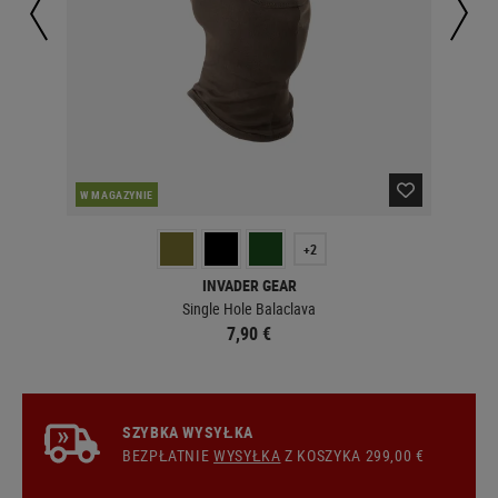
W MAGAZYNIE
W 
+2
INVADER GEAR
Single Hole Balaclava
7,90 €
SZYBKA WYSYŁKA
BEZPŁATNIE
WYSYŁKA
Z KOSZYKA 299,00 €