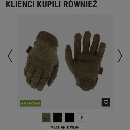
KLIENCI KUPILI RÓWNIEŻ
W MAGAZYNIE
W 
+5
MECHANIX WEAR