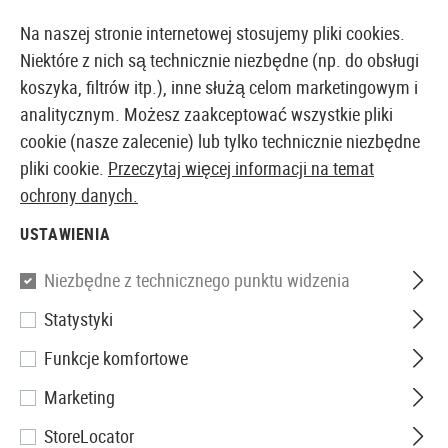
14387 PRODUKTY DOSTĘPNE NATYCHMIAST Z MAGAZYNU
Na naszej stronie internetowej stosujemy pliki cookies.
Niektóre z nich są technicznie niezbędne (np. do obsługi
koszyka, filtrów itp.), inne służą celom marketingowym i
analitycznym. Możesz zaakceptować wszystkie pliki
EUROPEJSKI AIRSOFT SKLEP I HURTOWNIA
cookie (nasze zalecenie) lub tylko technicznie niezbędne
pliki cookie.
Przeczytaj więcej informacji na temat
Strona główna
Sprzęt
Noże i narzędzia
Noże
No
ochrony danych.
USTAWIENIA
KA-BAR
Niezbędne z technicznego punktu widzenia
USMC Fighting Knife
Statystyki
Funkcje komfortowe
Marketing
StoreLocator