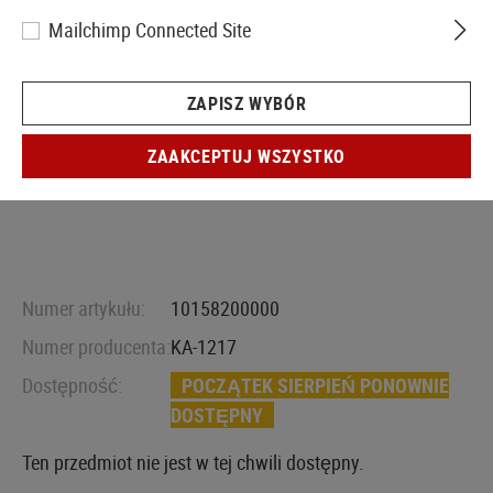
Mailchimp Connected Site
ZAPISZ WYBÓR
ZAAKCEPTUJ WSZYSTKO
Numer artykułu:
10158200000
Numer producenta:
KA-1217
Dostępność:
POCZĄTEK SIERPIEŃ PONOWNIE
DOSTĘPNY
Ten przedmiot nie jest w tej chwili dostępny.