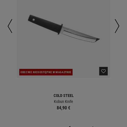
OBECNIE NIEDOSTĘPNE W MAGAZYNIE
OBE
COLD STEEL
Kobun Knife
84,90 €