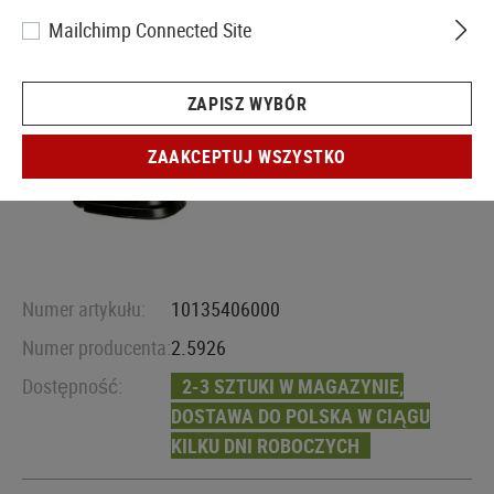
Mailchimp Connected Site
ZAPISZ WYBÓR
ZAAKCEPTUJ WSZYSTKO
Numer artykułu:
10135406000
Numer producenta:
2.5926
Dostępność:
2-3 SZTUKI W MAGAZYNIE,
DOSTAWA DO POLSKA W CIĄGU
KILKU DNI ROBOCZYCH