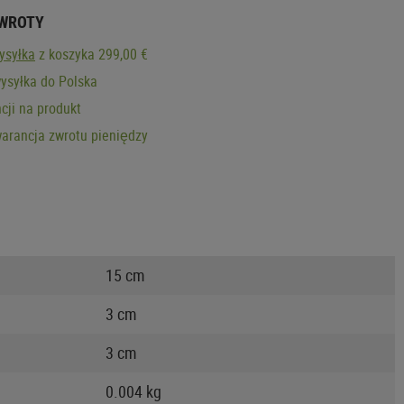
ZWROTY
ysyłka
z koszyka 299,00 €
ysyłka do Polska
cji na produkt
arancja zwrotu pieniędzy
15 cm
3 cm
3 cm
0.004 kg