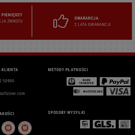
 PIENIĘDZY
GWARANCJA
CJA ZWROTU
2 LATA GWARANCJI
 KLIENTA
METODY PŁATNOŚCI
2 50900
BANK
TRANSFER
MASTERCARD
rsoftzone.com
SPOSOBY WYSYŁKI
AKOŚCI