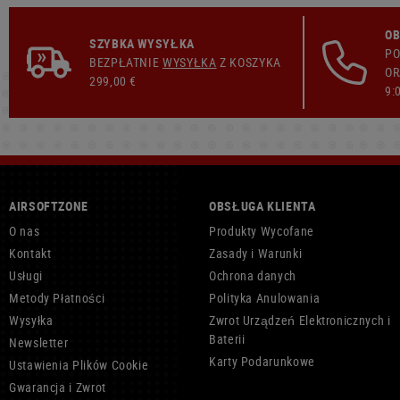
OB
SZYBKA WYSYŁKA
PO
BEZPŁATNIE
WYSYŁKA
Z KOSZYKA
OR
299,00 €
9:
AIRSOFTZONE
OBSŁUGA KLIENTA
O nas
Produkty Wycofane
Kontakt
Zasady i Warunki
Usługi
Ochrona danych
Metody Płatności
Polityka Anulowania
Wysyłka
Zwrot Urządzeń Elektronicznych i
Baterii
Newsletter
Karty Podarunkowe
Ustawienia Plików Cookie
Gwarancja i Zwrot