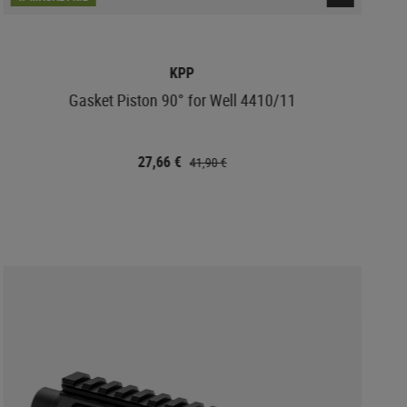
KPP
Gasket Piston 90° for Well 4410/11
PS
27,66 €
41,90 €