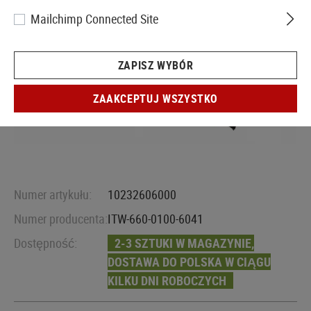
Mailchimp Connected Site
ZAPISZ WYBÓR
ZAAKCEPTUJ WSZYSTKO
Numer artykułu:
10232606000
Numer producenta:
ITW-660-0100-6041
Dostępność:
2-3 SZTUKI W MAGAZYNIE,
DOSTAWA DO POLSKA W CIĄGU
KILKU DNI ROBOCZYCH