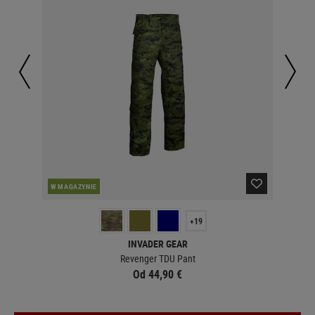
W MAGAZYNIE
WI
+19
INVADER GEAR
Revenger TDU Pant
Od 44,90 €