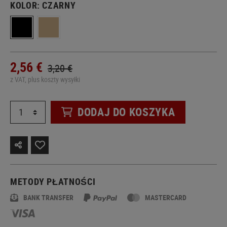
KOLOR:
CZARNY
2,56 €
3,20 €
z VAT, plus koszty wysyłki
DODAJ DO KOSZYKA
METODY PŁATNOŚCI
BANK TRANSFER
MASTERCARD