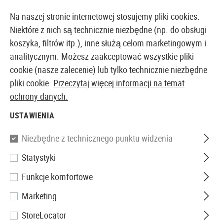
14-DNIOWA GWARANCJA ZWROTU PIENIĘDZY
Na naszej stronie internetowej stosujemy pliki cookies.
Niektóre z nich są technicznie niezbędne (np. do obsługi
koszyka, filtrów itp.), inne służą celom marketingowym i
analitycznym. Możesz zaakceptować wszystkie pliki
EUROPEJSKI AIRSOFT SKLEP I HURTOWNIA
cookie (nasze zalecenie) lub tylko technicznie niezbędne
pliki cookie.
Przeczytaj więcej informacji na temat
Strona główna
Wyposażenie Taktyczne
Plecaki i Hy
ochrony danych.
USTAWIENIA
ITW Nexus
Niezbędne z technicznego punktu widzenia
Web Dominator
Statystyki
Funkcje komfortowe
Marketing
StoreLocator