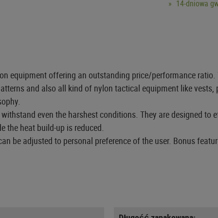
14-dniowa gw
 equipment offering an outstanding price/performance ratio. Th
tterns and also all kind of nylon tactical equipment like vests,
sophy.
ithstand even the harshest conditions. They are designed to effi
e the heat build-up is reduced.
can be adjusted to personal preference of the user. Bonus featu
Długość zapakowana: