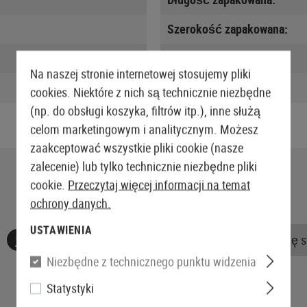
Szerokość zapakowana:
Wysokość zapakowana:
Na naszej stronie internetowej stosujemy pliki
Waga w opakowaniu:
cookies. Niektóre z nich są technicznie niezbędne
(np. do obsługi koszyka, filtrów itp.), inne służą
celom marketingowym i analitycznym. Możesz
zaakceptować wszystkie pliki cookie (nasze
zalecenie) lub tylko technicznie niezbędne pliki
cookie.
Przeczytaj więcej informacji na temat
ochrony danych.
USTAWIENIA
Nie znaleziono żadnych recenzji. Śmiało, podziel się 
Niezbędne z technicznego punktu widzenia
Statystyki