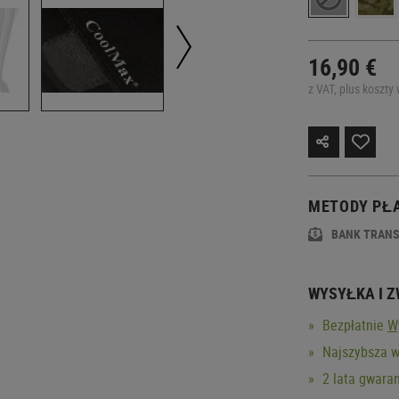
16,90 €
z VAT, plus koszty 
METODY PŁ
BANK TRAN
WYSYŁKA I 
Bezpłatnie
W
Najszybsza w
2 lata gwaran