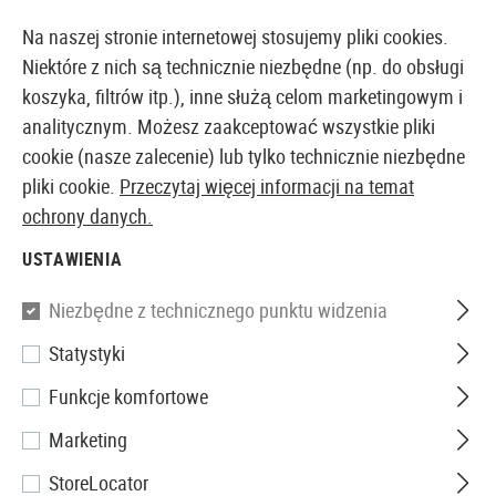
14387 PRODUKTY DOSTĘPNE NATYCHMIAST Z MAGAZYNU
Na naszej stronie internetowej stosujemy pliki cookies.
Niektóre z nich są technicznie niezbędne (np. do obsługi
koszyka, filtrów itp.), inne służą celom marketingowym i
analitycznym. Możesz zaakceptować wszystkie pliki
EUROPEJSKI AIRSOFT SKLEP I HURTOWNIA
cookie (nasze zalecenie) lub tylko technicznie niezbędne
pliki cookie.
Przeczytaj więcej informacji na temat
Strona główna
Wyposażenie Taktyczne
Kamizelki
ochrony danych.
USTAWIENIA
PANELE BOCZNE
Niezbędne z technicznego punktu widzenia
4 Produkty
Statystyki
Filtr
Funkcje komfortowe
Marketing
StoreLocator