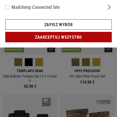
Mailchimp Connected Site
ZAPISZ WYBÓR
ZAAKCEPTUJ WSZYSTKO
W MAGAZYNIE
W MAGAZYNIE
TEMPLAR'S GEAR
CRYE PRECISION
Side Ballistic Pockets Set 15 x 15 Gen
JPC Side Plate Pouch Set
4
114,90 €
43,90 €