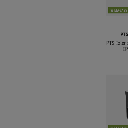
W MAGAZY
PTS
PTS Extend
EP