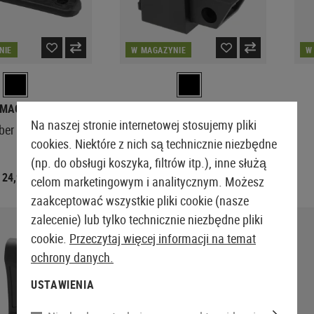
NIE
W MAGAZYNIE
W
MAGPUL
B&T AIR
Na naszej stronie internetowej stosujemy pliki
ber Butt-Pad
SPR 300 1913 Rail Stock
cookies. Niektóre z nich są technicznie niezbędne
Adaptor
(np. do obsługi koszyka, filtrów itp.), inne służą
24,90 €
11,58 €
14,48 €
celom marketingowym i analitycznym. Możesz
zaakceptować wszystkie pliki cookie (nasze
zalecenie) lub tylko technicznie niezbędne pliki
SPRZEDAŻ
cookie.
Przeczytaj więcej informacji na temat
ochrony danych.
USTAWIENIA