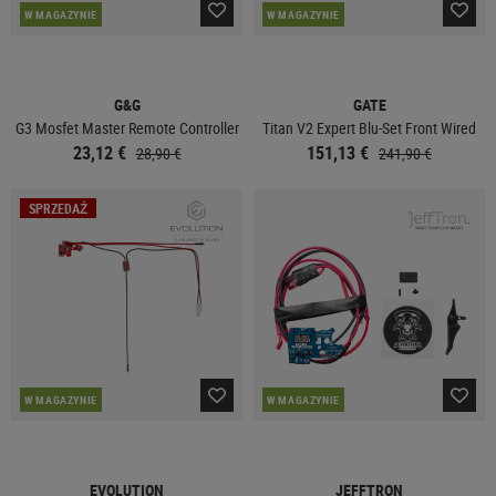
W MAGAZYNIE
W MAGAZYNIE
G&G
GATE
G3 Mosfet Master Remote Controller
Titan V2 Expert Blu-Set Front Wired
23,12 €
151,13 €
28,90 €
241,90 €
SPRZEDAŻ
W MAGAZYNIE
W MAGAZYNIE
EVOLUTION
JEFFTRON