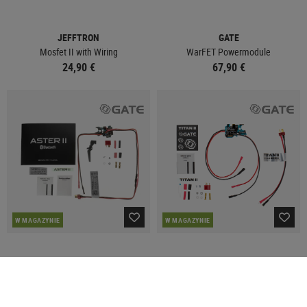
JEFFTRON
GATE
Mosfet II with Wiring
WarFET Powermodule
24,90 €
67,90 €
W MAGAZYNIE
W MAGAZYNIE
GATE
GATE
ASTER II BT Expert Quantum Trigger 2
TITAN II BT Expert for V2 GB AEG
Front Wired
Front Wired