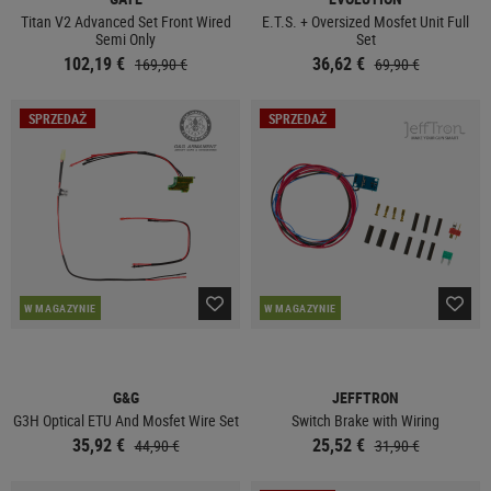
Titan V2 Advanced Set Front Wired
E.T.S. + Oversized Mosfet Unit Full
Semi Only
Set
102,19 €
36,62 €
169,90 €
69,90 €
SPRZEDAŻ
SPRZEDAŻ
W MAGAZYNIE
W MAGAZYNIE
G&G
JEFFTRON
G3H Optical ETU And Mosfet Wire Set
Switch Brake with Wiring
35,92 €
25,52 €
44,90 €
31,90 €