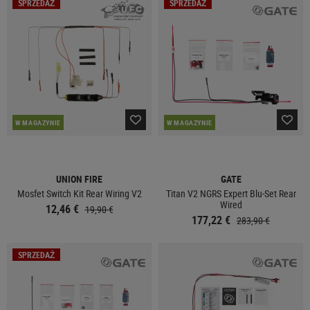
SPRZEDAŻ
SPRZEDAŻ
W MAGAZYNIE
W MAGAZYNIE
UNION FIRE
GATE
Mosfet Switch Kit Rear Wiring V2
Titan V2 NGRS Expert Blu-Set Rear
Wired
12,46 €
19,90 €
177,22 €
283,90 €
SPRZEDAŻ