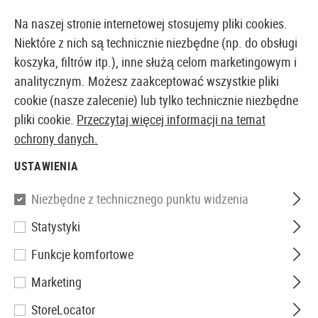
14-DNIOWA GWARANCJA ZWROTU PIENIĘDZY
Na naszej stronie internetowej stosujemy pliki cookies.
Niektóre z nich są technicznie niezbędne (np. do obsługi
koszyka, filtrów itp.), inne służą celom marketingowym i
analitycznym. Możesz zaakceptować wszystkie pliki
EUROPEJSKI AIRSOFT SKLEP I HURTOWNIA
cookie (nasze zalecenie) lub tylko technicznie niezbędne
pliki cookie.
Przeczytaj więcej informacji na temat
Strona główna
Tuning i części zamienne
Części We
ochrony danych.
USTAWIENIA
UKŁADY MOSFET
Niezbędne z technicznego punktu widzenia
82 Produkty
Statystyki
Filtr
Funkcje komfortowe
Marketing
StoreLocator