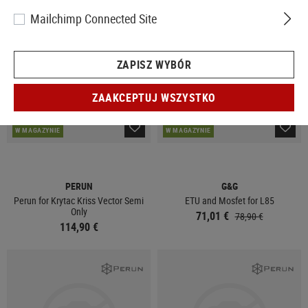
SPRZEDAŻ
Mailchimp Connected Site
ZAPISZ WYBÓR
ZAAKCEPTUJ WSZYSTKO
W MAGAZYNIE
W MAGAZYNIE
PERUN
G&G
Perun for Krytac Kriss Vector Semi
ETU and Mosfet for L85
Only
71,01 €
78,90 €
114,90 €