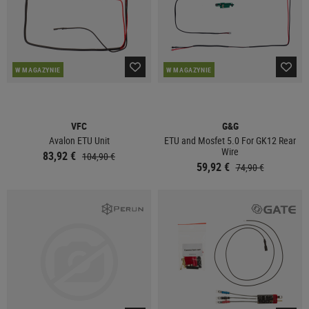
W MAGAZYNIE
W MAGAZYNIE
VFC
G&G
Avalon ETU Unit
ETU and Mosfet 5.0 For GK12 Rear
Wire
83,92 €
104,90 €
59,92 €
74,90 €