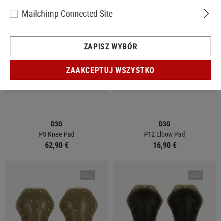
Mailchimp Connected Site
ZAPISZ WYBÓR
ZAAKCEPTUJ WSZYSTKO
W MAGAZYNIE
W MAGAZYNIE
D3O
D3O
P8 Knee Pad
P12 Elbow Pad
62,90 €
16,90 €