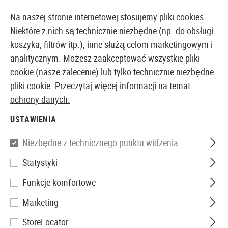
14373 PRODUKTY DOSTĘPNE NATYCHMIAST Z MAGAZYNU
Na naszej stronie internetowej stosujemy pliki cookies.
Niektóre z nich są technicznie niezbędne (np. do obsługi
koszyka, filtrów itp.), inne służą celom marketingowym i
analitycznym. Możesz zaakceptować wszystkie pliki
EUROPEJSKI AIRSOFT SKLEP I HURTOWNIA
cookie (nasze zalecenie) lub tylko technicznie niezbędne
pliki cookie.
Przeczytaj więcej informacji na temat
Marki
D3O
ochrony danych.
D3O
USTAWIENIA
7 Produkty
Niezbędne z technicznego punktu widzenia
Filtr
Statystyki
Funkcje komfortowe
Marketing
StoreLocator