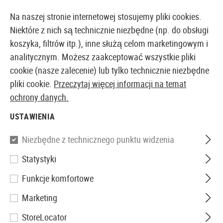
14387 PRODUKTY DOSTĘPNE NATYCHMIAST Z MAGAZYNU
Na naszej stronie internetowej stosujemy pliki cookies.
Niektóre z nich są technicznie niezbędne (np. do obsługi
koszyka, filtrów itp.), inne służą celom marketingowym i
analitycznym. Możesz zaakceptować wszystkie pliki
EUROPEJSKI AIRSOFT SKLEP I HURTOWNIA
cookie (nasze zalecenie) lub tylko technicznie niezbędne
pliki cookie.
Przeczytaj więcej informacji na temat
Strona główna
Akcesoria Airsoftowe
Amunicja
Kul
ochrony danych.
USTAWIENIA
Madbull
Niezbędne z technicznego punktu widzenia
0.20g Red Tracer Precision
Statystyki
2000rds
Funkcje komfortowe
Marketing
StoreLocator