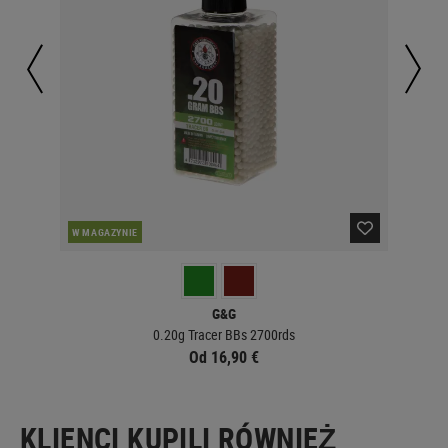
W MAGAZYNIE
W 
G&G
0.20g Tracer BBs 2700rds
Od 16,90 €
KLIENCI KUPILI RÓWNIEŻ