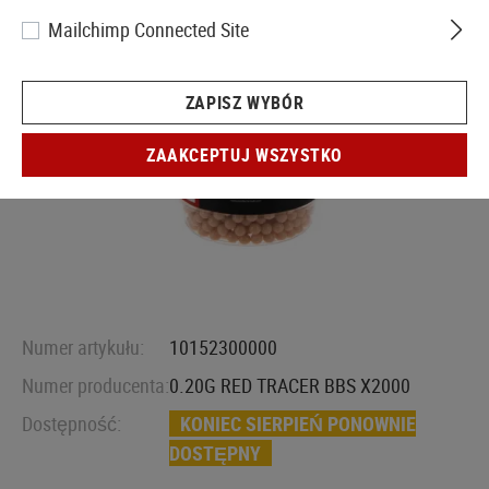
Mailchimp Connected Site
ZAPISZ WYBÓR
ZAAKCEPTUJ WSZYSTKO
Numer artykułu:
10152300000
Numer producenta:
0.20G RED TRACER BBS X2000
Dostępność:
KONIEC SIERPIEŃ PONOWNIE
DOSTĘPNY