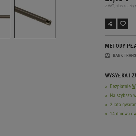
z VAT, plus koszty 
METODY PŁ
BANK TRAN
WYSYŁKA I 
Bezpłatnie
W
Najszybsza w
2 lata gwaran
14-dniowa gw