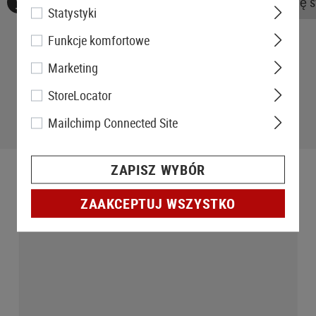
Nie znaleziono żadnych recenzji. Śmiało, podziel się 
Statystyki
Funkcje komfortowe
Marketing
StoreLocator
Mailchimp Connected Site
ZAPISZ WYBÓR
ZAAKCEPTUJ WSZYSTKO