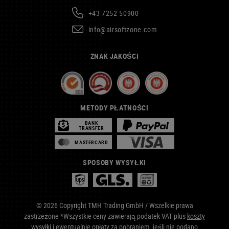
+43 7252 50900
info@airsoftzone.com
ZNAK JAKOŚCI
METODY PŁATNOŚCI
BANK
TRANSFER
MASTERCARD
SPOSOBY WYSYŁKI
© 2026 Copyright TMH Trading GmbH / Wszelkie prawa
zastrzeżone *Wszystkie ceny zawierają podatek VAT plus
koszty
wysyłki
i ewentualnie opłaty za pobraniem, jeśli nie podano