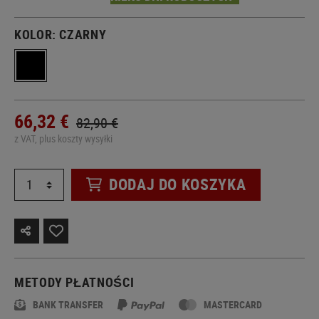
KOLOR:
CZARNY
66,32 €
82,90 €
z VAT, plus koszty wysyłki
DODAJ DO KOSZYKA
METODY PŁATNOŚCI
BANK TRANSFER
MASTERCARD