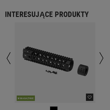
INTERESUJĄCE PRODUKTY
W MAGAZYNIE
W 