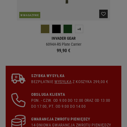
W MAGAZYNIE
W 
+4
INVADER GEAR
6094A-RS Plate Carrier
99,90 €
SZYBKA WYSYŁKA
BEZPŁATNIE
WYSYŁKA
Z KOSZYKA 299,00 €
OBSŁUGA KLIENTA
PON. - CZW. OD 9:00 DO 12:00 ORAZ OD 13:00
DO 17:00, PT. OD 9:00 DO 14:00
GWARANCJA ZWROTU PIENIĘDZY
14-DNIOWA GWARANCJA ZWROTU PIENIĘDZY