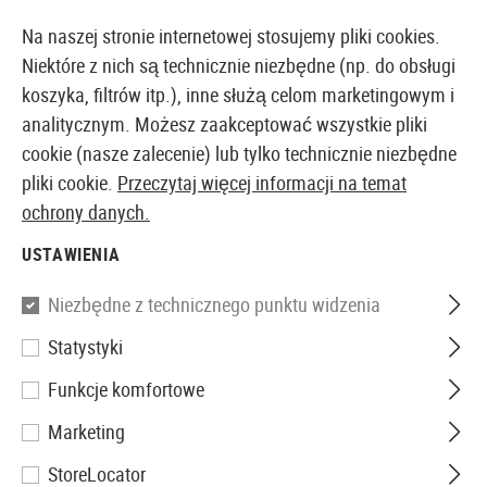
14373 PRODUKTY DOSTĘPNE NATYCHMIAST Z MAGAZYNU
Na naszej stronie internetowej stosujemy pliki cookies.
Niektóre z nich są technicznie niezbędne (np. do obsługi
koszyka, filtrów itp.), inne służą celom marketingowym i
analitycznym. Możesz zaakceptować wszystkie pliki
EUROPEJSKI AIRSOFT SKLEP I HURTOWNIA
cookie (nasze zalecenie) lub tylko technicznie niezbędne
pliki cookie.
Przeczytaj więcej informacji na temat
Strona główna
Akcesoria Airsoftowe
Części i Akces
ochrony danych.
USTAWIENIA
Madbull
Niezbędne z technicznego punktu widzenia
Dragon Fire CNC Handguard
Statystyki
16.25 Inch
Funkcje komfortowe
Marketing
StoreLocator