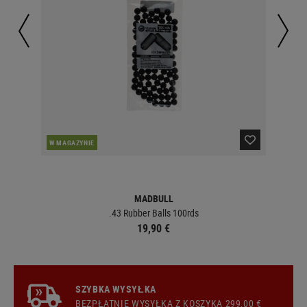
PO
W MAGAZYNIE
MADBULL
.43 Rubber Balls 100rds
19,90 €
SZYBKA WYSYŁKA
BEZPŁATNIE
WYSYŁKA
Z KOSZYKA 299,00 €