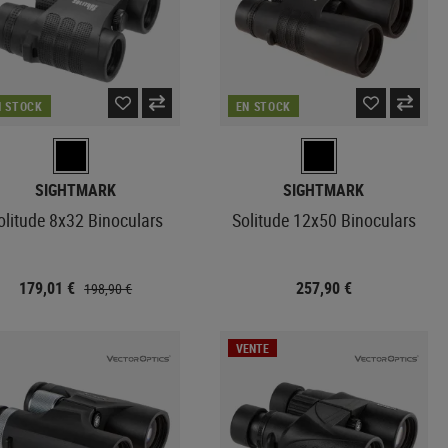
N STOCK
EN STOCK
SIGHTMARK
SIGHTMARK
olitude 8x32 Binoculars
Solitude 12x50 Binoculars
179,01 €
257,90 €
198,90 €
VENTE