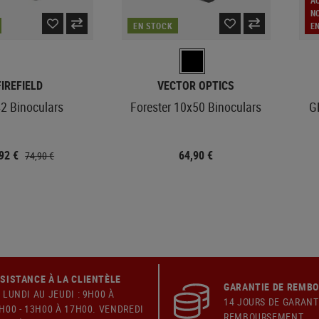
A
N
EN STOCK
E
FIREFIELD
VECTOR OPTICS
2 Binoculars
Forester 10x50 Binoculars
G
,92 €
64,90 €
74,90 €
SISTANCE À LA CLIENTÈLE
GARANTIE DE REMB
 LUNDI AU JEUDI : 9H00 À
14 JOURS DE GARANT
H00 - 13H00 À 17H00. VENDREDI
REMBOURSEMENT