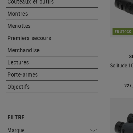
Couteaux et outils
Montres
Menottes
EN STOCK
Premiers secours
Merchandise
S
Lectures
Solitude 1
Porte-armes
227
Objectifs
FILTRE
Marque