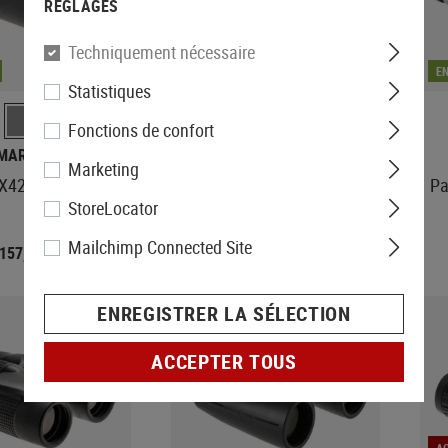
RÉGLAGES
Techniquement nécessaire
EN STOCK
E
Statistiques
Fonctions de confort
IMARY ARMS
SIGHTMARK
Marketing
X42 Binoculars
Solitude 8x42 Binoculars
Pa
StoreLocator
Mailchimp Connected Site
157,90 €
169,52 €
211,90 €
ENREGISTRER LA SÉLECTION
ACCEPTER TOUS