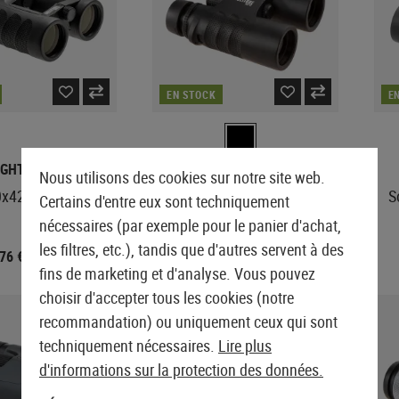
EN STOCK
E
IGHTMARK
SIGHTMARK
Nous utilisons des cookies sur notre site web.
0x42 XD Binoculars
Solitude 10x42 Binoculars
S
Certains d'entre eux sont techniquement
nécessaires (par exemple pour le panier d'achat,
les filtres, etc.), tandis que d'autres servent à des
,76 €
224,90 €
284,70 €
fins de marketing et d'analyse. Vous pouvez
choisir d'accepter tous les cookies (notre
VENTE
recommandation) ou uniquement ceux qui sont
techniquement nécessaires.
Lire plus
d'informations sur la protection des données.