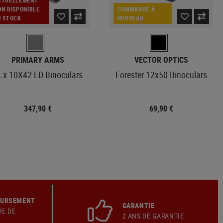
CTUELLEMENT
ON DISPONIBLE
COMMANDÉ À
N STOCK
NOUVEAU
PRIMARY ARMS
VECTOR OPTICS
Lx 10X42 ED Binoculars
Forester 12x50 Binoculars
347,90 €
69,90 €
OURSEMENT
GARANTIE
IE DE
2 ANS DE GARANTIE