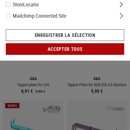
StoreLocator
VENTE
Mailchimp Connected Site
ENREGISTRER LA SÉLECTION
ACCEPTER TOUS
EN STOCK
EN STOCK
G&G
G&G
Tappet plate for L85
Tappet Plate for SGR 556 G3 Gearbox
8,91 €
9,90 €
9,90 €
VENTE