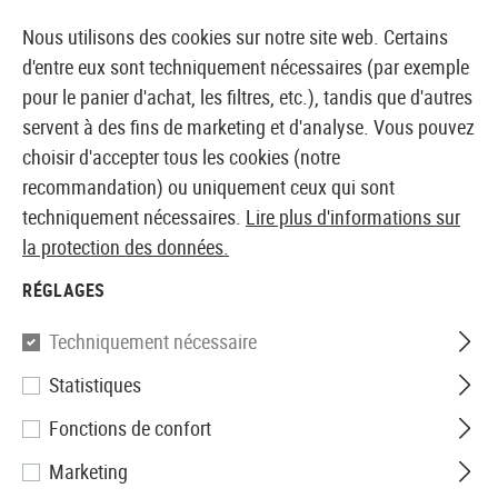
14410 PRODUITS IMMÉDIATEMENT DISPONIBLES EN STOCK
Nous utilisons des cookies sur notre site web. Certains
d'entre eux sont techniquement nécessaires (par exemple
pour le panier d'achat, les filtres, etc.), tandis que d'autres
servent à des fins de marketing et d'analyse. Vous pouvez
BOUTIQUE ET GROSSISTE EUROPÉEN AIRSOFT
choisir d'accepter tous les cookies (notre
recommandation) ou uniquement ceux qui sont
Accueil
Tuning et pièces détachées
AEG Interne
P
techniquement nécessaires.
Lire plus d'informations sur
la protection des données.
PLAQUE TARAUDÉE
RÉGLAGES
21 Produits
Techniquement nécessaire
Filtre
Statistiques
Fonctions de confort
Marketing