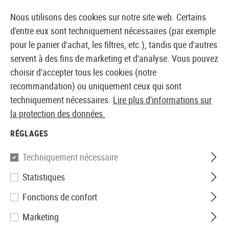
14371 PRODUITS IMMÉDIATEMENT DISPONIBLES EN STOCK
Nous utilisons des cookies sur notre site web. Certains
d'entre eux sont techniquement nécessaires (par exemple
pour le panier d'achat, les filtres, etc.), tandis que d'autres
servent à des fins de marketing et d'analyse. Vous pouvez
BOUTIQUE ET GROSSISTE EUROPÉEN AIRSOFT
choisir d'accepter tous les cookies (notre
recommandation) ou uniquement ceux qui sont
Accueil
Tuning et pièces détachées
Sniper Externe
techniquement nécessaires.
Lire plus d'informations sur
la protection des données.
ASSESORIES
RÉGLAGES
14 Produits
Techniquement nécessaire
Filtre
Statistiques
Fonctions de confort
Marketing