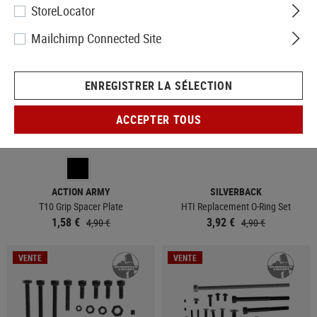
StoreLocator
VENTE
VENTE
Mailchimp Connected Site
ENREGISTRER LA SÉLECTION
ACCEPTER TOUS
EN STOCK
EN STOCK
ACTION ARMY
SILVERBACK
T10 Grip Spacer Plate
HTI Replacement O-Ring Set
1,58 €
3,92 €
4,90 €
4,90 €
VENTE
VENTE