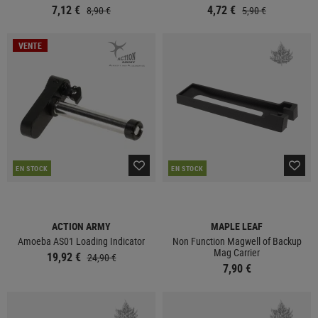
7,12 €
4,72 €
8,90 €
5,90 €
VENTE
EN STOCK
EN STOCK
ACTION ARMY
MAPLE LEAF
Amoeba AS01 Loading Indicator
Non Function Magwell of Backup
Mag Carrier
19,92 €
24,90 €
7,90 €