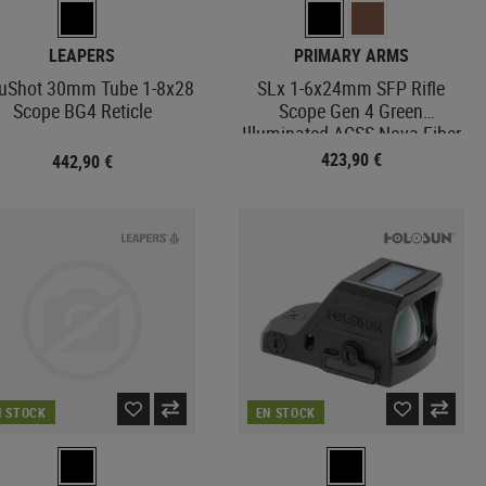
LEAPERS
PRIMARY ARMS
uShot 30mm Tube 1-8x28
SLx 1-6x24mm SFP Rifle
Scope BG4 Reticle
Scope Gen 4 Green
Illuminated ACSS Nova Fiber
Reticle
423,90 €
442,90 €
N STOCK
EN STOCK