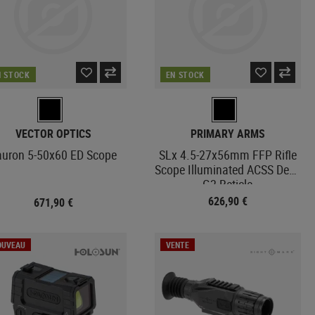
N STOCK
EN STOCK
VECTOR OPTICS
PRIMARY ARMS
auron 5-50x60 ED Scope
SLx 4.5-27x56mm FFP Rifle
Scope Illuminated ACSS Deka
G2 Reticle
626,90 €
671,90 €
OUVEAU
VENTE