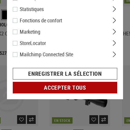
EN STOCK
E
Statistiques
Fonctions de confort
HOLOSUN
HOLOSUN
Marketing
2 Circle Gold Dot
EPS Solar Gold Multi Reticle
HE5
Sight
StoreLocator
527,90 €
509,90 €
Mailchimp Connected Site
ENREGISTRER LA SÉLECTION
ACCEPTER TOUS
EN STOCK
E