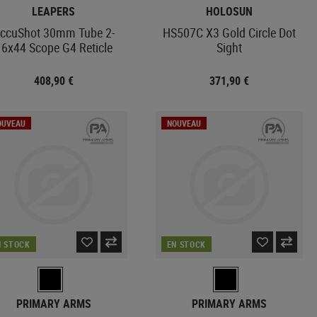
LEAPERS
HOLOSUN
ccuShot 30mm Tube 2-
HS507C X3 Gold Circle Dot
16x44 Scope G4 Reticle
Sight
408,90 €
371,90 €
OUVEAU
NOUVEAU
N STOCK
EN STOCK
PRIMARY ARMS
PRIMARY ARMS