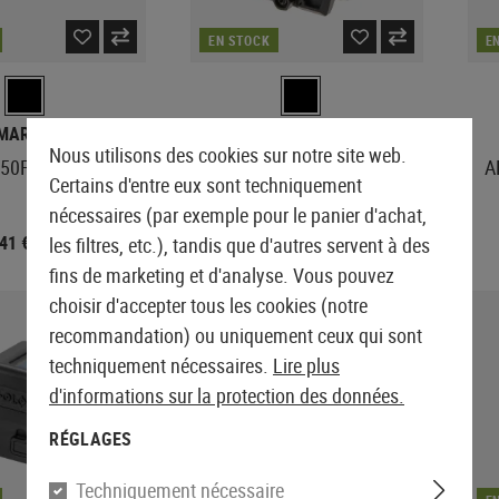
EN STOCK
E
IMARY ARMS
HOLOSUN
Nous utilisons des cookies sur notre site web.
x50F Apollo 6.5CR
AEMS EVO Gold Circle Dot
A
Certains d'entre eux sont techniquement
Sight
nécessaires (par exemple pour le panier d'achat,
,41 €
534,90 €
les filtres, etc.), tandis que d'autres servent à des
604,90 €
fins de marketing et d'analyse. Vous pouvez
choisir d'accepter tous les cookies (notre
NOUVEAU
recommandation) ou uniquement ceux qui sont
techniquement nécessaires.
Lire plus
d'informations sur la protection des données.
RÉGLAGES
Techniquement nécessaire