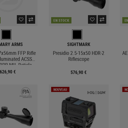
EN STOCK
E
IMARY ARMS
SIGHTMARK
7x56mm FFP Rifle
Presidio 2.5-15x50 HDR-2
AE
lluminated ACSS
Riflescope
BPR MIL Reticle
626,90 €
576,90 €
NOUVEAU
N