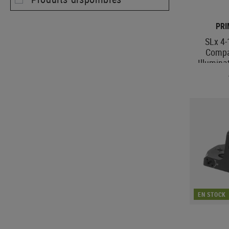
PR
SLx 4
Compa
Illumin
BPR
EN STOCK