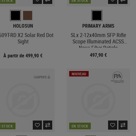
N STOCK
EN STOCK
HOLOSUN
PRIMARY ARMS
09T-RD X2 Solar Red Dot
SLx 2-12x40mm SFP Rifle
Sight
Scope Illuminated ACSS
Nova Fiber Reticle
497,90 €
À partir de 499,90 €
NOUVEAU
N STOCK
EN STOCK