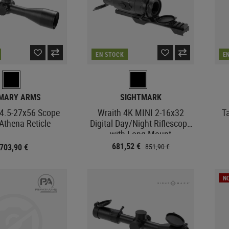
EN STOCK
E
IMARY ARMS
SIGHTMARK
4.5-27x56 Scope
Wraith 4K MINI 2-16x32
T
Athena Reticle
Digital Day/Night Riflescope
with Long Mount
681,52 €
703,90 €
851,90 €
N