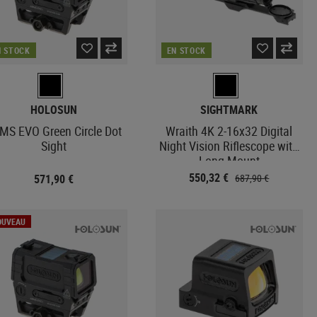
N STOCK
EN STOCK
HOLOSUN
SIGHTMARK
MS EVO Green Circle Dot
Wraith 4K 2-16x32 Digital
Sight
Night Vision Riflescope with
Long Mount
550,32 €
571,90 €
687,90 €
OUVEAU