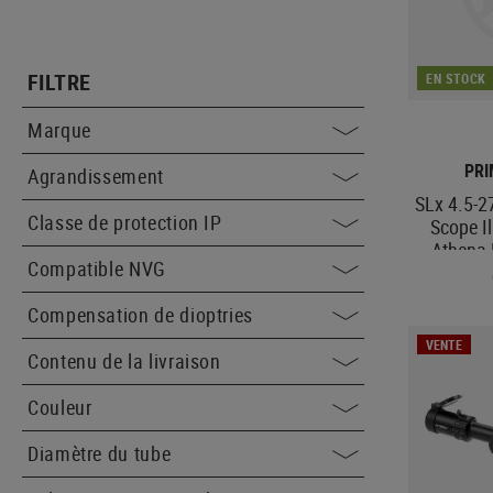
FILTRE
EN STOCK
Marque
PR
Agrandissement
SLx 4.5-2
Classe de protection IP
Scope I
Athena 
Compatible NVG
Compensation de dioptries
VENTE
Contenu de la livraison
Couleur
Diamètre du tube