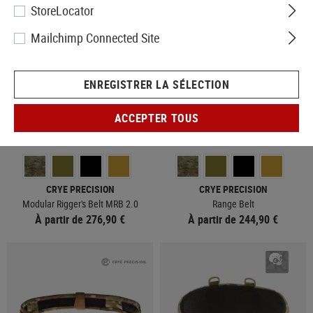
StoreLocator
Mailchimp Connected Site
ENREGISTRER LA SÉLECTION
ACCEPTER TOUS
MAJORITAIREMENT EN STOCK
MAJORITAIREMENT EN STOCK
CRYE PRECISION
CRYE PRECISION
Modular Rigger's Belt MRB 2.0
Range Belt
À partir de 276,90 €
À partir de 244,90 €