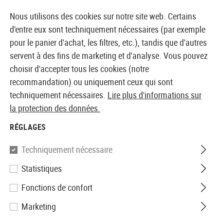
14410 PRODUITS IMMÉDIATEMENT DISPONIBLES EN STOCK
Nous utilisons des cookies sur notre site web. Certains
d'entre eux sont techniquement nécessaires (par exemple
pour le panier d'achat, les filtres, etc.), tandis que d'autres
servent à des fins de marketing et d'analyse. Vous pouvez
BOUTIQUE ET GROSSISTE EUROPÉEN AIRSOFT
choisir d'accepter tous les cookies (notre
recommandation) ou uniquement ceux qui sont
Accueil
Equipments
Ceinturons
Ceinturons de co
techniquement nécessaires.
Lire plus d'informations sur
la protection des données.
CEINTURONS DE COMBAT
RÉGLAGES
27 Produits
Techniquement nécessaire
Filtre
Statistiques
Fonctions de confort
Marketing