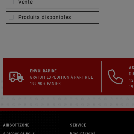
Vente
Produits disponibles
AS
ENVOI RAPIDE
DU
GRATUIT
EXPÉDITION
À PARTIR DE
12
199,90 € PANIER
: 
AIRSOFTZONE
SERVICE
A propos de nous
Product recall