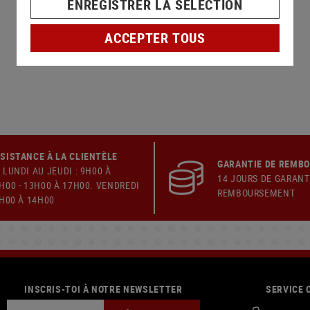
ENREGISTRER LA SÉLECTION
ACCEPTER TOUS
SISTANCE À LA CLIENTÈLE
GARANTIE DE REMB
 LUNDI AU JEUDI : 9H00 À
14 JOURS DE GARANT
H00 - 13H00 À 17H00. VENDREDI
REMBOURSEMENT
9H00 À 14H00
INSCRIS-TOI À NOTRE NEWSLETTER
SERVICE 