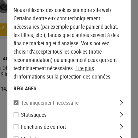
Nous utilisons des cookies sur notre site web.
Certains d'entre eux sont techniquement
nécessaires (par exemple pour le panier d'achat,
 À
COMMANDÉ À
NOUVEAU
les filtres, etc.), tandis que d'autres servent à des
fins de marketing et d'analyse. Vous pouvez
choisir d'accepter tous les cookies (notre
ARES
5KU
recommandation) ou uniquement ceux qui sont
e QD Sling Mount
Extended Stock QD Sling
techniquement nécessaires.
Lire plus
 Sling Swivel
Mount
d'informations sur la protection des données.
RÉGLAGES
14,90 €
7,90 €
Techniquement nécessaire
Statistiques
Fonctions de confort