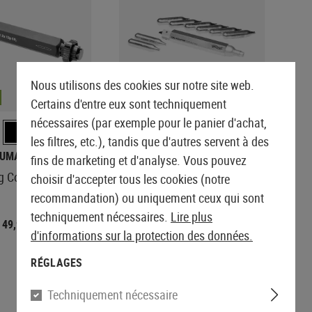
outchouc
AEG Sniper Rifles
inés
Tapis de tir
Poignées
Triggers
ÉQUIPEMENT DE PROTECTION
SNIPER EXTERNE
GANTS
PREMIERS SECOURS
S-AEG Sniper Rifles
Malettes rigides
Magwells
ET DE SÉCURITÉ
GBB EXTERNE
Lever Action Rifles
Tonneau extérieur
Gants
Pochettes
Coques
Kits de conversion
Lunettes
quipes
Stocks
Poignée de chargement
Gants anti-coupures
Garrots
Bipods & Monopods
Hearing Protection
LANCEURS DE GRENADES
CEINTURONS
Feeding Ramps
Libération du Mag
Gants de rappel
Immobilisation
AIRSOFT
Longes de rétention
Nous utilisons des cookies sur notre site web.
 ACCESSOIRES
Boulon
Ceinturons
Grip Scales
Gants hiver
EN STOCK
Lanceurs de grenades
Mousquetons
Certains d'entre eux sont techniquement
MERCHANDISE
Récepteur
Ceinturons de combat
Diapositive
Gants pour femmes
Douche BB
nécessaires (par exemple pour le panier d'achat,
hargeables
Assesories
Accessoires
Accessoires
les filtres, etc.), tandis que d'autres servent à des
batteries
Base Plates
UMAREX
WALTHER
SHOTGUN PARTS
fins de marketing et d'analyse. Vous pouvez
ntation
Sécurité
g Co2 Adapter
Co2 Adapter
Shotgun Externals
choisir d'accepter tous les cookies (notre
Adaptateur de canon
extérieur
Entretien et maintenance
recommandation) ou uniquement ceux qui sont
Fermeture de la glissière
techniquement nécessaires.
Lire plus
49,90 €
39,90 €
Tonneau extérieur
d'informations sur la protection des données.
ENTRETIEN ET MAINTENANCE
RÉGLAGES
Techniquement nécessaire