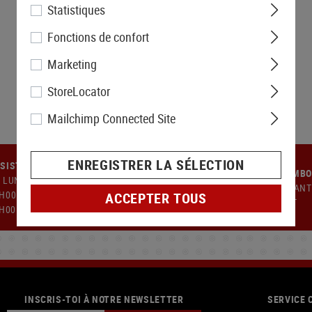
Statistiques
Fonctions de confort
Marketing
StoreLocator
Mailchimp Connected Site
ENREGISTRER LA SÉLECTION
SISTANCE À LA CLIENTÈLE
GARANTIE DE REMB
 LUNDI AU JEUDI : 9H00 À
14 JOURS DE GARANT
H00 - 13H00 À 17H00. VENDREDI
ACCEPTER TOUS
REMBOURSEMENT
9H00 À 14H00
INSCRIS-TOI À NOTRE NEWSLETTER
SERVICE 