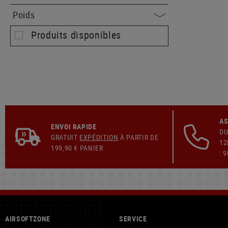
Poids
Produits disponibles
AS
ENVOI RAPIDE
DU
GRATUIT
EXPÉDITION
À PARTIR DE
12
199,90 € PANIER
: 
AIRSOFTZONE
SERVICE