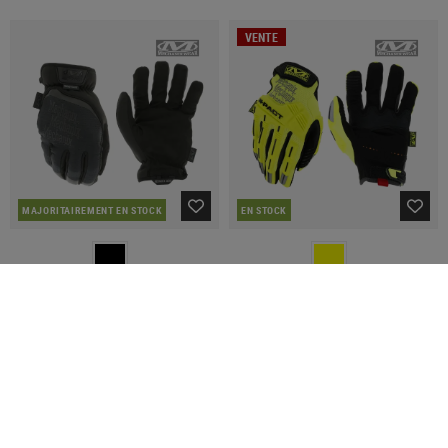
VENTE
MAJORITAIREMENT EN STOCK
EN STOCK
MECHANIX WEAR
MECHANIX WEAR
Fast Fit D4
M-Pact Hi-Viz
31,90 €
34,32 €
42,90 €
VENTE