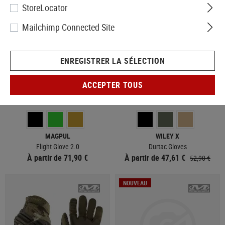
StoreLocator
Mailchimp Connected Site
ENREGISTRER LA SÉLECTION
ACCEPTER TOUS
EN STOCK
MAJORITAIREMENT EN STOCK
MAGPUL
WILEY X
Flight Glove 2.0
Durtac Gloves
À partir de 71,90 €
À partir de 47,61 €
52,90 €
NOUVEAU