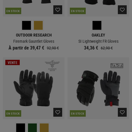
EN STOCK
EN STOCK
OUTDOOR RESEARCH
OAKLEY
Firemark Gauntlet Gloves
SI Lightweight FR Gloves
À partir de 39,47 €
34,36 €
92,90 €
62,90 €
VENTE
EN STOCK
EN STOCK