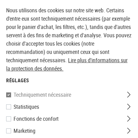
14 JOURS DE GARANTIE DE REMBOURSEMENT
Nous utilisons des cookies sur notre site web. Certains
d'entre eux sont techniquement nécessaires (par exemple
pour le panier d'achat, les filtres, etc.), tandis que d'autres
servent à des fins de marketing et d'analyse. Vous pouvez
BOUTIQUE ET GROSSISTE EUROPÉEN AIRSOFT
choisir d'accepter tous les cookies (notre
recommandation) ou uniquement ceux qui sont
Accueil
Service
Conditions générales d'utilisation
techniquement nécessaires.
Lire plus d'informations sur
la protection des données.
CONDITIONS GÉNÉRALES DE TMH
RÉGLAGES
TRADING GMBH
Techniquement nécessaire
(Version 14.03.2025)
Statistiques
Fonctions de confort
Les présentes Conditions générales de vente 
régissent tous les contrats conclus entre TMH Trading 
Marketing
GmbH, FN 325836x, Ennser Straße 39, 4407 Steyr, 