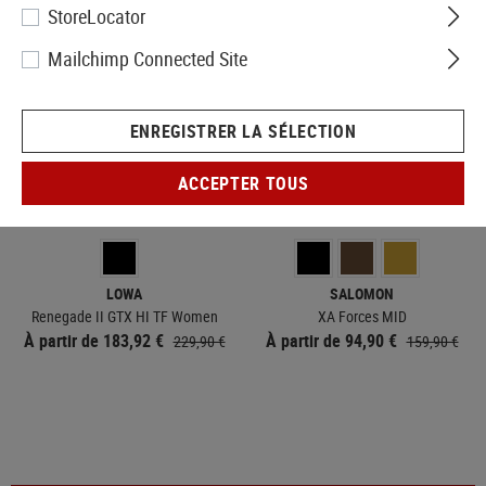
StoreLocator
VENTE
Mailchimp Connected Site
ENREGISTRER LA SÉLECTION
ACCEPTER TOUS
ACTUELLEMENT NON DISPONIBLE EN
STOCK
EN STOCK
LOWA
SALOMON
Renegade II GTX HI TF Women
XA Forces MID
À partir de 183,92 €
À partir de 94,90 €
229,90 €
159,90 €