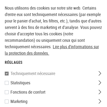
14397 PRODUITS IMMÉDIATEMENT DISPONIBLES EN STOCK
Nous utilisons des cookies sur notre site web. Certains
d'entre eux sont techniquement nécessaires (par exemple
pour le panier d'achat, les filtres, etc.), tandis que d'autres
servent à des fins de marketing et d'analyse. Vous pouvez
BOUTIQUE ET GROSSISTE EUROPÉEN AIRSOFT
choisir d'accepter tous les cookies (notre
recommandation) ou uniquement ceux qui sont
Accueil
Vêtements
Chaussures
Chaussures pour 
techniquement nécessaires.
Lire plus d'informations sur
la protection des données.
CHAUSSURES POUR FEMMES
RÉGLAGES
2 Produits
Techniquement nécessaire
Filtre
Statistiques
Fonctions de confort
Marketing