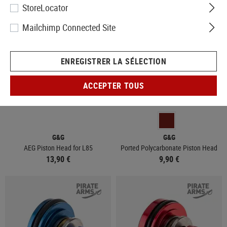
StoreLocator
Mailchimp Connected Site
ENREGISTRER LA SÉLECTION
ACCEPTER TOUS
EN STOCK
EN STOCK
G&G
G&G
AEG Piston Head for L85
Ported Polycarbonate Piston Head
13,90 €
9,90 €