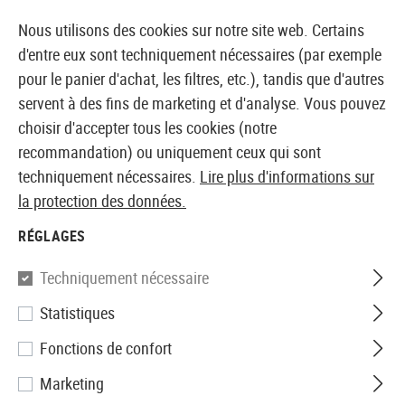
14397 PRODUITS IMMÉDIATEMENT DISPONIBLES EN STOCK
Nous utilisons des cookies sur notre site web. Certains
d'entre eux sont techniquement nécessaires (par exemple
pour le panier d'achat, les filtres, etc.), tandis que d'autres
servent à des fins de marketing et d'analyse. Vous pouvez
BOUTIQUE ET GROSSISTE EUROPÉEN AIRSOFT
choisir d'accepter tous les cookies (notre
recommandation) ou uniquement ceux qui sont
Accueil
Tuning et pièces détachées
AEG Interne
R
techniquement nécessaires.
Lire plus d'informations sur
la protection des données.
RESSORTS
RÉGLAGES
32 Produits
Techniquement nécessaire
Filtre
Statistiques
Fonctions de confort
Marketing