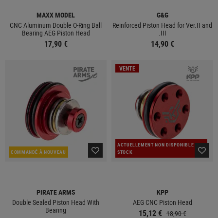
MAXX MODEL
G&G
CNC Aluminum Double O-Ring Ball
Reinforced Piston Head for Ver.II and
Bearing AEG Piston Head
.III
17,90 €
14,90 €
VENTE
ACTUELLEMENT NON DISPONIBLE EN
COMMANDÉ À NOUVEAU
STOCK
PIRATE ARMS
KPP
Double Sealed Piston Head With
AEG CNC Piston Head
Bearing
15,12 €
18,90 €