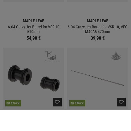
MAPLE LEAF
MAPLE LEAF
6.04 Crazy Jet Barrel for VSR-10
6.04 Crazy Jet Barrel for VSR-10, VFC
510mm
M40A5 470mm
54,90 €
39,90 €
EN STOCK
EN STOCK
ACTION ARMY
MAPLE LEAF