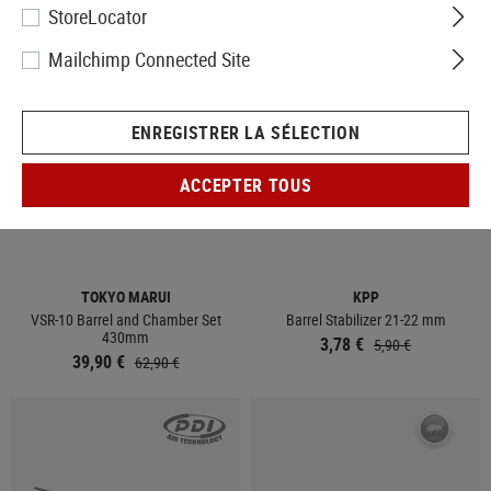
StoreLocator
VENTE
VENTE
Mailchimp Connected Site
ENREGISTRER LA SÉLECTION
ACCEPTER TOUS
EN STOCK
EN STOCK
TOKYO MARUI
KPP
VSR-10 Barrel and Chamber Set
Barrel Stabilizer 21-22 mm
430mm
3,78 €
5,90 €
39,90 €
62,90 €