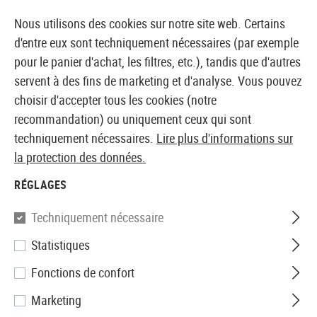
CK
14 JOURS DE GARANTIE DE REMBOURSEMENT
Nous utilisons des cookies sur notre site web. Certains
d'entre eux sont techniquement nécessaires (par exemple
pour le panier d'achat, les filtres, etc.), tandis que d'autres
servent à des fins de marketing et d'analyse. Vous pouvez
BOUTIQUE ET GROSSISTE EUROPÉEN AIRSOFT
choisir d'accepter tous les cookies (notre
recommandation) ou uniquement ceux qui sont
Accueil
Tuning et pièces détachées
Sniper Interne
techniquement nécessaires.
Lire plus d'informations sur
la protection des données.
BARRES INTÉRIEURES
RÉGLAGES
68 Produits
Techniquement nécessaire
Filtre
Statistiques
Fonctions de confort
Marketing