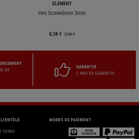
ELEMENT
Hex Screwdriver 3mm
0,38 €
3,90 €
OURSEMENT
GARANTIE
IE DE
2 ANS DE GARANTIE
CLIENTÈLE
MODES DE PAIEMENT
2 50900
BANK
TRANSFER