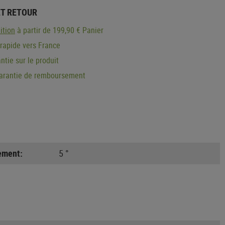
ET RETOUR
ition
à partir de 199,90 € Panier
 rapide vers France
ntie sur le produit
garantie de remboursement
lement:
5 °