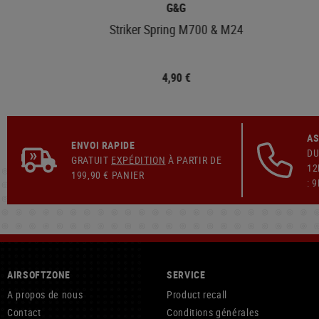
G&G
Striker Spring M700 & M24
4,90 €
AS
ENVOI RAPIDE
DU
GRATUIT
EXPÉDITION
À PARTIR DE
12
199,90 € PANIER
: 
AIRSOFTZONE
SERVICE
A propos de nous
Product recall
Contact
Conditions générales