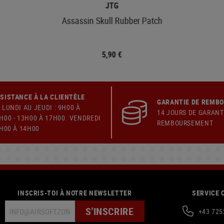
JTG
Assassin Skull Rubber Patch
5,90 €
SISTANCE À LA CLIENTÈLE
GARANTIE DE REMB
 LUNDI AU JEUDI : 9H00 À
14 JOURS DE GARANT
H00 - 13H00 À 17H00. VENDREDI
REMBOURSEMENT
9H00 À 14H00
INSCRIS-TOI À NOTRE NEWSLETTER
SERVICE 
S'INSCRIRE
+43 725