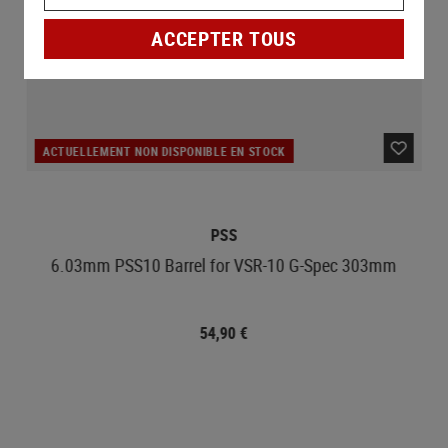
ACCEPTER TOUS
ACTUELLEMENT NON DISPONIBLE EN STOCK
PSS
6.03mm PSS10 Barrel for VSR-10 G-Spec 303mm
54,90 €