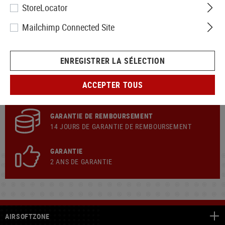
StoreLocator
Mailchimp Connected Site
ENVOI RAPIDE
GRATUIT
EXPÉDITION
À PARTIR DE 199,90 € PANIER
ENREGISTRER LA SÉLECTION
ASSISTANCE À LA CLIENTÈLE
DU LUNDI AU JEUDI : 9H00 À 12H00 - 13H00 À
ACCEPTER TOUS
17H00. VENDREDI : 9H00 À 14H00
GARANTIE DE REMBOURSEMENT
14 JOURS DE GARANTIE DE REMBOURSEMENT
GARANTIE
2 ANS DE GARANTIE
AIRSOFTZONE