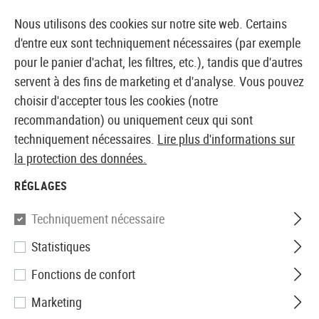
14397 PRODUITS IMMÉDIATEMENT DISPONIBLES EN STOCK
Nous utilisons des cookies sur notre site web. Certains
d'entre eux sont techniquement nécessaires (par exemple
pour le panier d'achat, les filtres, etc.), tandis que d'autres
servent à des fins de marketing et d'analyse. Vous pouvez
BOUTIQUE ET GROSSISTE EUROPÉEN AIRSOFT
choisir d'accepter tous les cookies (notre
recommandation) ou uniquement ceux qui sont
RÉCUPÉRATION DU MOT DE PASSE
techniquement nécessaires.
Lire plus d'informations sur
la protection des données.
Nous vous enverrons un e-mail de confirmation. Cliquez sur
RÉGLAGES
le lien qu'il contient pour modifier votre mot de passe.
Techniquement nécessaire
Adresse électronique :
Statistiques
Fonctions de confort
Marketing
RETOUR
ENVOYER UN E-MAIL