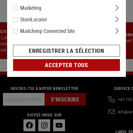
Marketing
StoreLocator
Mailchimp Connected Site
SISTANCE À LA CLIENTÈLE
GARANTIE DE REMB
 LUNDI AU JEUDI : 9H00 À
14 JOURS DE GARANT
H00 - 13H00 À 17H00. VENDREDI
REMBOURSEMENT
ENREGISTRER LA SÉLECTION
9H00 À 14H00
ACCEPTER TOUS
INSCRIS-TOI À NOTRE NEWSLETTER
SERVICE 
S'INSCRIRE
+43 725
info@ai
SUIVEZ-NOUS SUR
LABEL DE