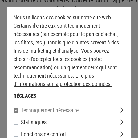
cas improbable où vous seriez concerné par un rappel de p
outchouc
AEG Sniper Rifles
inés
Tapis de tir
Poignées
Triggers
ÉQUIPEMENT DE PROTECTION
SNIPER EXTERNE
GANTS
PREMIERS SECOURS
S-AEG Sniper Rifles
prochaines étapes.
Malettes rigides
Magwells
ET DE SÉCURITÉ
GBB EXTERNE
Lever Action Rifles
Tonneau extérieur
Gants
Pochettes
Nous utilisons des cookies sur notre site web.
Coques
Kits de conversion
Lunettes
quipes
Stocks
Poignée de chargement
Gants anti-coupures
Garrots
Certains d'entre eux sont techniquement
Bipods & Monopods
Hearing Protection
LANCEURS DE GRENADES
CEINTURONS
Feeding Ramps
Libération du Mag
Gants de rappel
Immobilisation
PRODUITS CONCERNÉS :
nécessaires (par exemple pour le panier d'achat,
AIRSOFT
Longes de rétention
 ACCESSOIRES
Boulon
Ceinturons
Grip Scales
Gants hiver
les filtres, etc.), tandis que d'autres servent à des
Lanceurs de grenades
Mousquetons
MERCHANDISE
Récepteur
Ceinturons de combat
Diapositive
Gants pour femmes
fins de marketing et d'analyse. Vous pouvez
Douche BB
hargeables
Assesories
Accessoires
choisir d'accepter tous les cookies (notre
CONTACTEZ NOUS
Accessoires
batteries
Base Plates
recommandation) ou uniquement ceux qui sont
SHOTGUN PARTS
ntation
Sécurité
techniquement nécessaires.
Lire plus
Shotgun Externals
Adaptateur de canon
d'informations sur la protection des données.
extérieur
Entretien et maintenance
Fermeture de la glissière
RÉGLAGES
Tonneau extérieur
Techniquement nécessaire
ENTRETIEN ET MAINTENANCE
Statistiques
Fonctions de confort