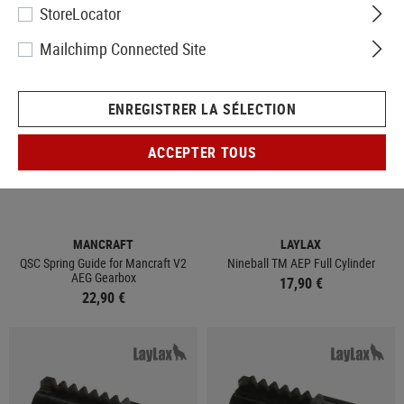
StoreLocator
Mailchimp Connected Site
ENREGISTRER LA SÉLECTION
ACCEPTER TOUS
EN STOCK
EN STOCK
MANCRAFT
LAYLAX
QSC Spring Guide for Mancraft V2
Nineball TM AEP Full Cylinder
AEG Gearbox
17,90 €
22,90 €