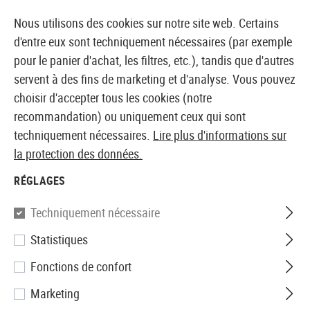
14410 PRODUITS IMMÉDIATEMENT DISPONIBLES EN STOCK
Nous utilisons des cookies sur notre site web. Certains
d'entre eux sont techniquement nécessaires (par exemple
pour le panier d'achat, les filtres, etc.), tandis que d'autres
servent à des fins de marketing et d'analyse. Vous pouvez
BOUTIQUE ET GROSSISTE EUROPÉEN AIRSOFT
choisir d'accepter tous les cookies (notre
recommandation) ou uniquement ceux qui sont
Accueil
Tuning et pièces détachées
AEP Interne
techniquement nécessaires.
Lire plus d'informations sur
la protection des données.
AEP INTERNE
RÉGLAGES
9 Produits
Techniquement nécessaire
Filtre
Statistiques
Fonctions de confort
Marketing