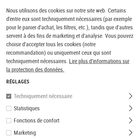
14 JOURS DE GARANTIE DE REMBOURSEMENT
Nous utilisons des cookies sur notre site web. Certains
d'entre eux sont techniquement nécessaires (par exemple
pour le panier d'achat, les filtres, etc.), tandis que d'autres
servent à des fins de marketing et d'analyse. Vous pouvez
BOUTIQUE ET GROSSISTE EUROPÉEN AIRSOFT
choisir d'accepter tous les cookies (notre
recommandation) ou uniquement ceux qui sont
Accueil
Accessoires d'Airsoft
Pièces et accéssoires
techniquement nécessaires.
Lire plus d'informations sur
la protection des données.
PIÈCES ET ACCÉSSOIRES
RÉGLAGES
2127 Produits
Techniquement nécessaire
Filtre
Statistiques
Fonctions de confort
Marketing