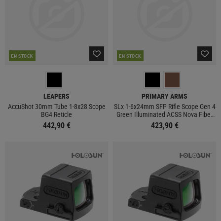
EN STOCK
EN STOCK
LEAPERS
PRIMARY ARMS
AccuShot 30mm Tube 1-8x28 Scope
SLx 1-6x24mm SFP Rifle Scope Gen 4
BG4 Reticle
Green Illuminated ACSS Nova Fiber
Reticle
442,90 €
423,90 €