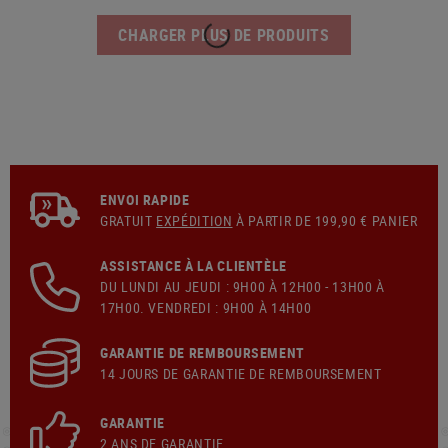
NOUVEAU
EN STOCK
EN STOCK
PRIMARY ARMS
LEAPERS
CLx 3XMP Micro Prism Sight
Adaptive Base 3.0 MOA Red Dot Sight
257,90 €
254,90 €