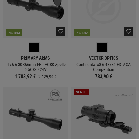
EN STOCK
EN STOCK
PRIMARY ARMS
VECTOR OPTICS
PLx5 6-30X56mm FFP ACSS Apollo
Continental x8 6-48x56 ED MOA
6.5CR/.224V
Competition
1 703,92 €
783,90 €
2 129,90 €
VENTE