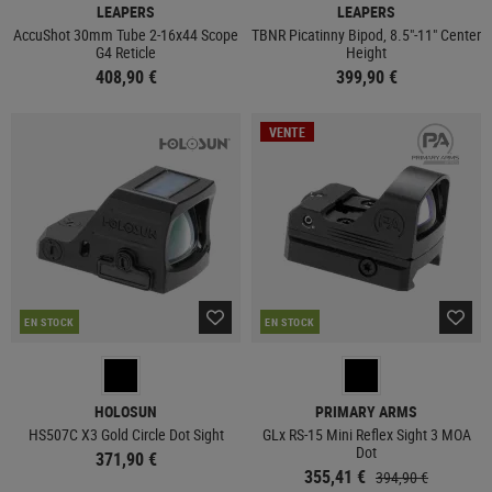
LEAPERS
LEAPERS
AccuShot 30mm Tube 2-16x44 Scope
TBNR Picatinny Bipod, 8.5"-11" Center
G4 Reticle
Height
408,90 €
399,90 €
VENTE
EN STOCK
EN STOCK
HOLOSUN
PRIMARY ARMS
HS507C X3 Gold Circle Dot Sight
GLx RS-15 Mini Reflex Sight 3 MOA
Dot
371,90 €
355,41 €
394,90 €