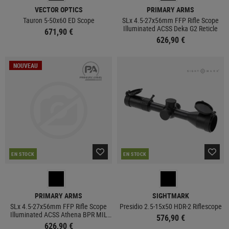
VECTOR OPTICS
PRIMARY ARMS
Tauron 5-50x60 ED Scope
SLx 4.5-27x56mm FFP Rifle Scope
Illuminated ACSS Deka G2 Reticle
671,90 €
626,90 €
NOUVEAU
EN STOCK
EN STOCK
PRIMARY ARMS
SIGHTMARK
SLx 4.5-27x56mm FFP Rifle Scope
Presidio 2.5-15x50 HDR-2 Riflescope
Illuminated ACSS Athena BPR MIL
576,90 €
Reticle
626,90 €