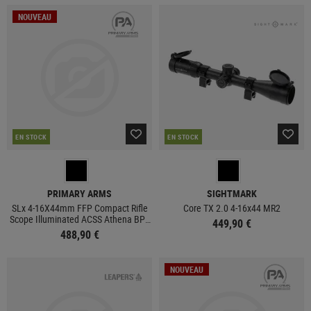
NOUVEAU
EN STOCK
EN STOCK
PRIMARY ARMS
SIGHTMARK
SLx 4-16X44mm FFP Compact Rifle
Core TX 2.0 4-16x44 MR2
Scope Illuminated ACSS Athena BPR
449,90 €
MIL Reticle
488,90 €
NOUVEAU