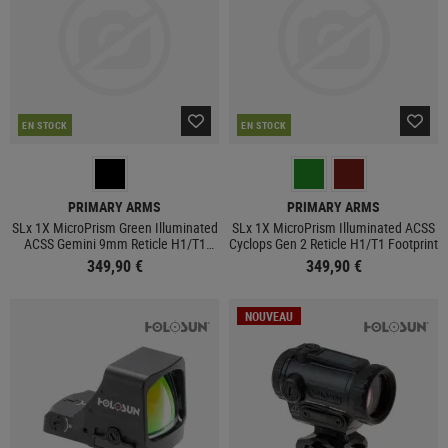
EN STOCK
EN STOCK
PRIMARY ARMS
PRIMARY ARMS
SLx 1X MicroPrism Green Illuminated
SLx 1X MicroPrism Illuminated ACSS
ACSS Gemini 9mm Reticle H1/T1
Cyclops Gen 2 Reticle H1/T1 Footprint
Footprint
349,90 €
349,90 €
NOUVEAU