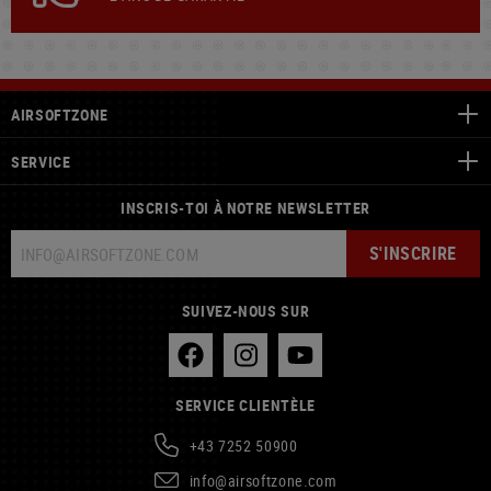
EN STOCK
EN STOCK
LEAPERS
STREAMLIGHT
Accu-Sync 2018R 3.0 MOA Red Dot
TLR-7 X SUB 1913OS
Sight
229,90 €
236,90 €
VENTE
NOUVEAU