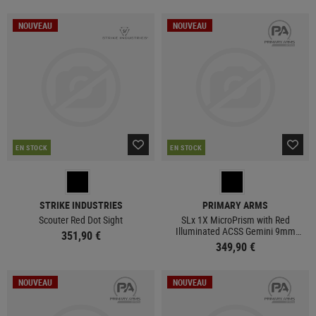
NOUVEAU
NOUVEAU
EN STOCK
EN STOCK
STRIKE INDUSTRIES
PRIMARY ARMS
Scouter Red Dot Sight
SLx 1X MicroPrism with Red
Illuminated ACSS Gemini 9mm
351,90 €
Reticle H1/T1 Footprint
349,90 €
NOUVEAU
NOUVEAU