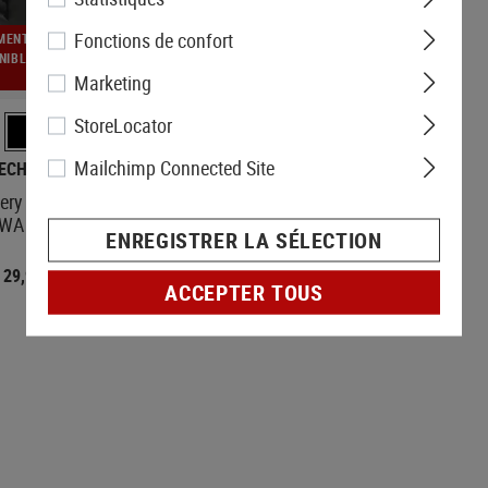
Fonctions de confort
MENT
NIBLE
Marketing
StoreLocator
Mailchimp Connected Site
ECH STUDIOS
ery Extension Unit
WA Ronin
ENREGISTRER LA SÉLECTION
29,90 €
ACCEPTER TOUS