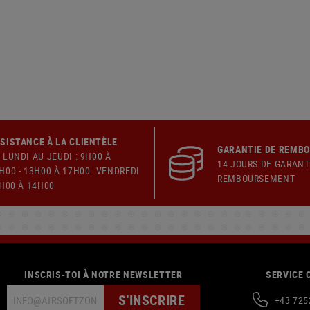
SISTANCE À LA CLIENTÈLE
GARANTIE DE REMB
 LUNDI AU JEUDI : 9H00 À
14 JOURS DE GARANT
H00 - 13H00 À 17H00. VENDREDI
REMBOURSEMENT
9H00 À 14H00
INSCRIS-TOI À NOTRE NEWSLETTER
SERVICE 
S'INSCRIRE
+43 725