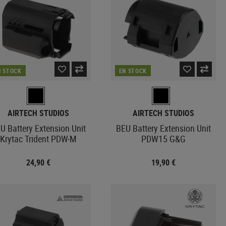
Machettes
Diapositive
Câbles
Outils multiples
Stocks
Montage
Outils
Poignées HPS
CASQUES RÉPLIQUES
Stylos tactiques
Bouteilles
AIRSOFT
GBR INTERNE
Scies
Tuyau
Tonneau
Haches
PROTECTIONS
Buse
N STOCK
EN STOCK
Pelles
Coudières
Hop Up
Kubotans
Genouillères
Hop Up Chambers
Aiguiseurs de couteaux
Caoutchouc Hop Up
AIRTECH STUDIOS
AIRTECH STUDIOS
CARABINERS
Valves
U Battery Extension Unit
BEU Battery Extension Unit
LECTURES
Maintenance
Krytac Trident PDW-M
PDW15 G&G
GBR EXTERNE
24,90 €
19,90 €
Poignée
Poignée de chargement