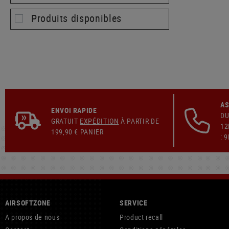
Produits disponibles
AS
ENVOI RAPIDE
DU
GRATUIT
EXPÉDITION
À PARTIR DE
12
199,90 € PANIER
: 
AIRSOFTZONE
SERVICE
A propos de nous
Product recall