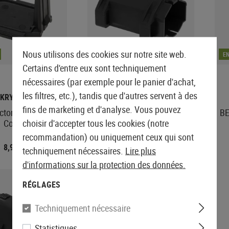
Nous utilisons des cookies sur notre site web.
EN STOCK
E
Certains d'entre eux sont techniquement
nécessaires (par exemple pour le panier d'achat,
les filtres, etc.), tandis que d'autres servent à des
KRYTAC
AIRTECH STUDIOS
fins de marketing et d'analyse. Vous pouvez
ctor Grip Battery
BEU Battery Extension Unit
BE
Cover
choisir d'accepter tous les cookies (notre
AM013/14/15
recommandation) ou uniquement ceux qui sont
8,90 €
À partir de 24,90 €
techniquement nécessaires.
Lire plus
d'informations sur la protection des données.
RÉGLAGES
Techniquement nécessaire
Statistiques