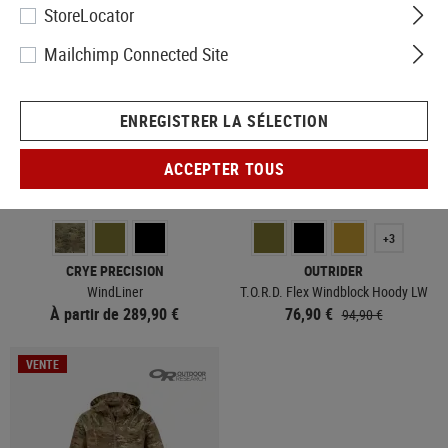
StoreLocator
VENTE
Mailchimp Connected Site
ENREGISTRER LA SÉLECTION
ACCEPTER TOUS
EN STOCK
EN STOCK
+3
CRYE PRECISION
OUTRIDER
WindLiner
T.O.R.D. Flex Windblock Hoody LW
À partir de 289,90 €
76,90 €
94,90 €
VENTE