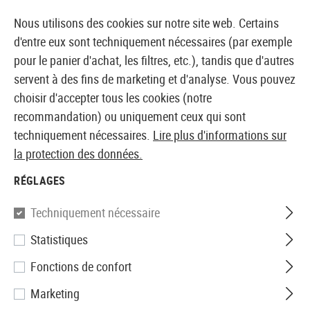
14410 PRODUITS IMMÉDIATEMENT DISPONIBLES EN STOCK
Nous utilisons des cookies sur notre site web. Certains
d'entre eux sont techniquement nécessaires (par exemple
pour le panier d'achat, les filtres, etc.), tandis que d'autres
servent à des fins de marketing et d'analyse. Vous pouvez
BOUTIQUE ET GROSSISTE EUROPÉEN AIRSOFT
choisir d'accepter tous les cookies (notre
recommandation) ou uniquement ceux qui sont
Accueil
Vêtements
Vestes
Vestes tout temps
techniquement nécessaires.
Lire plus d'informations sur
la protection des données.
VESTES TOUT TEMPS
RÉGLAGES
3 Produits
Techniquement nécessaire
Filtre
Statistiques
Fonctions de confort
Marketing