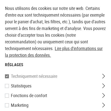
14410 PRODUITS IMMÉDIATEMENT DISPONIBLES EN STOCK
Nous utilisons des cookies sur notre site web. Certains
d'entre eux sont techniquement nécessaires (par exemple
pour le panier d'achat, les filtres, etc.), tandis que d'autres
servent à des fins de marketing et d'analyse. Vous pouvez
BOUTIQUE ET GROSSISTE EUROPÉEN AIRSOFT
choisir d'accepter tous les cookies (notre
recommandation) ou uniquement ceux qui sont
Accueil
Airsoftzone
Contact
techniquement nécessaires.
Lire plus d'informations sur
la protection des données.
CONTACT
RÉGLAGES
Si vous avez des questions, des commentaires
Techniquement nécessaire
ou des suggestions, n'hésitez pas à nous en
Statistiques
faire part ! Pour nous contacter, veuillez remplir
le formulaire de contact ci-dessous. Nous vous
Fonctions de confort
répondrons dans les plus brefs délais.
Marketing