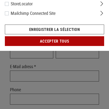
StoreLocator
PERSONAL DATA
Mailchimp Connected Site
Salutation *
ENREGISTRER LA SÉLECTION
ACCEPTER TOUS
First Name *
Last name *
E-Mail adress *
Phone