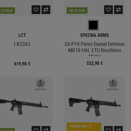
N STOCK
EN STOCK
LCT
SPECNA ARMS
LK33A3
SA-P19 Prime Daniel Defense
MK18 HAL ETU Brushless
Motor
532,90 €
619,90 €
COMMANDÉ À