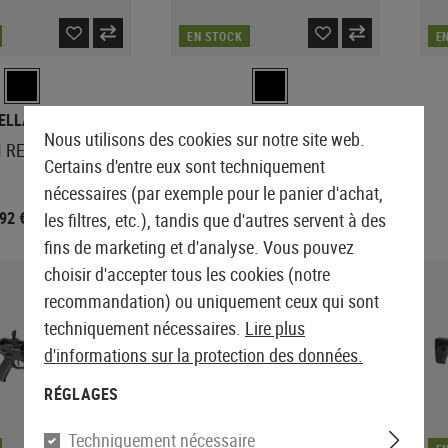
EN STOCK
E
ELLA ARMORY
UMBRELLA ARMORY
Nous utilisons des cookies sur notre site web.
 RECCE Gen 2
CRB MK2 CQBR Gen 2
Certains d'entre eux sont techniquement
nécessaires (par exemple pour le panier d'achat,
,92 €
1 251,92 €
les filtres, etc.), tandis que d'autres servent à des
1 594,90 €
1 564,90 €
fins de marketing et d'analyse. Vous pouvez
choisir d'accepter tous les cookies (notre
recommandation) ou uniquement ceux qui sont
techniquement nécessaires.
Lire plus
d'informations sur la protection des données.
RÉGLAGES
Techniquement nécessaire