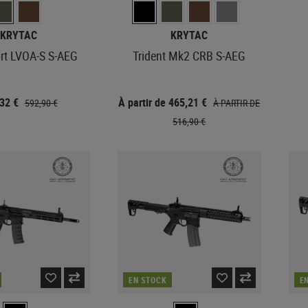
KRYTAC
KRYTAC
rt LVOA-S S-AEG
Trident Mk2 CRB S-AEG
,32 €
À partir de 465,21 €
592,90 €
À PARTIR DE
516,90 €
EN STOCK
E