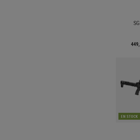
SG
449
EN STOCK