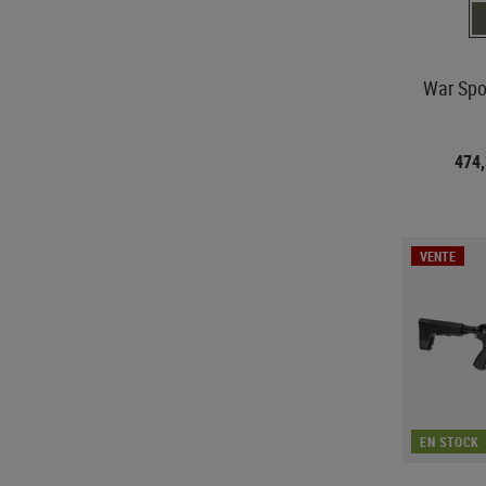
War Spo
474
VENTE
EN STOCK