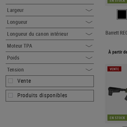
EN STOCK
Largeur
Longueur
Barrett R
Longueur du canon intérieur
Moteur TPA
À partir 
Poids
Tension
VENTE
Vente
Produits disponibles
EN STOCK