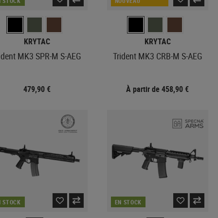
N STOCK
NOUVEAU
KRYTAC
KRYTAC
rident MK3 SPR-M S-AEG
Trident MK3 CRB-M S-AEG
479,90 €
À partir de 458,90 €
N STOCK
EN STOCK