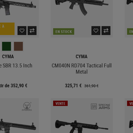
 À
EN STOCK
E
CYMA
CYMA
 SBR 13.5 Inch
CM040N RD704 Tactical Full
Metal
tir de 352,90 €
325,71 €
361,90 €
VENTE
V