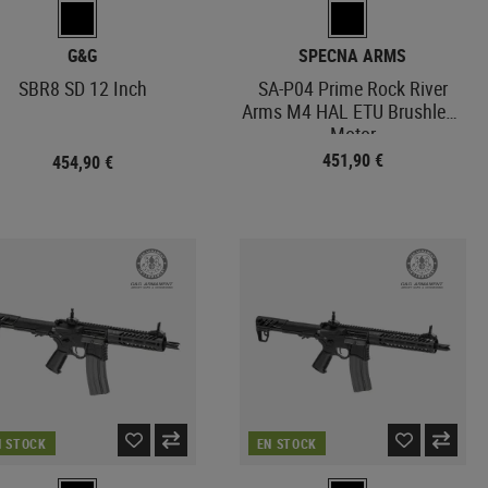
G&G
SPECNA ARMS
SBR8 SD 12 Inch
SA-P04 Prime Rock River
Arms M4 HAL ETU Brushless
Motor
451,90 €
454,90 €
N STOCK
EN STOCK