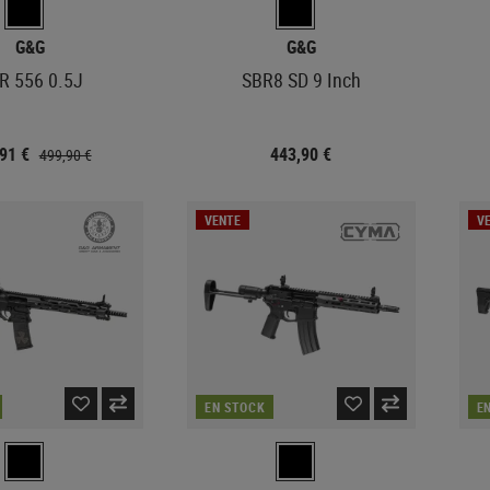
G&G
G&G
R 556 0.5J
SBR8 SD 9 Inch
,91 €
443,90 €
499,90 €
VENTE
V
EN STOCK
E