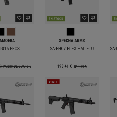
EN STOCK
E
AMOEBA
SPECNA ARMS
-016 EFCS
SA-FH07 FLEX HAL ETU
SA-
193,41 €
À PARTIR DE 359,46 €
214,90 €
VENTE