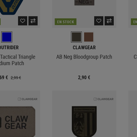
EN STOCK
E
OUTRIDER
CLAWGEAR
 Tactical Triangle
AB Neg Bloodgroup Patch
C
dium Patch
,69 €
2,90 €
2,99 €