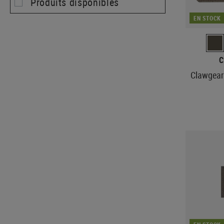
Produits disponibles
EN STOCK
C
Clawgear