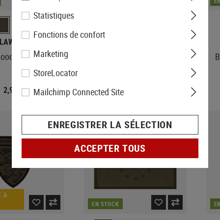
EN STOCK
E
Statistiques
Fonctions de confort
LAWGEAR
CLAWGEAR
Marketing
loodgroup Patch
Salzburg Shield Patch
B
StoreLocator
2,90 €
À partir de 6,90 €
Mailchimp Connected Site
ENREGISTRER LA SÉLECTION
ACCEPTER TOUS
 À
EN STOCK
E