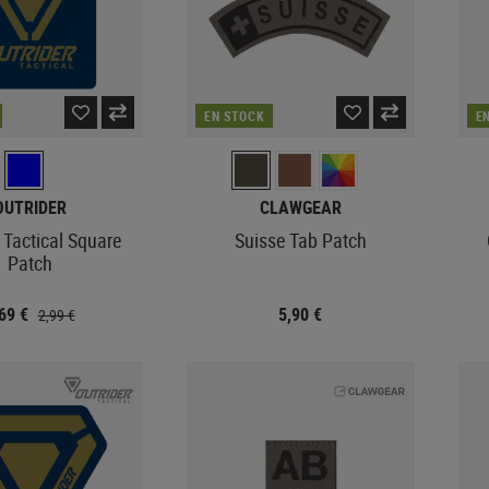
EN STOCK
E
OUTRIDER
CLAWGEAR
 Tactical Square
Suisse Tab Patch
Patch
,69 €
5,90 €
2,99 €