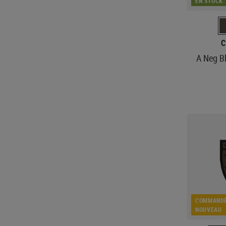
EN STOCK
C
A Neg B
COMMANDÉ
NOUVEAU