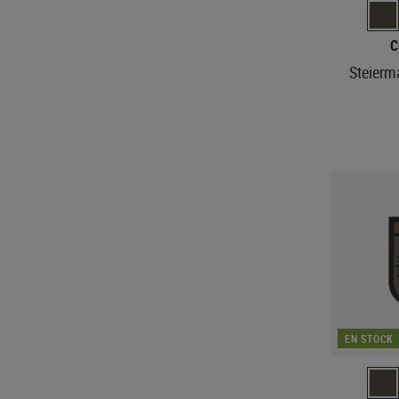
C
Steierm
EN STOCK