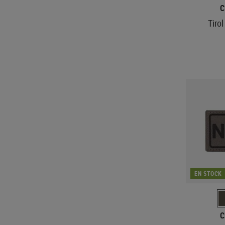
C
Tirol
EN STOCK
C