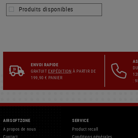
Produits disponibles
AS
ENVOI RAPIDE
DU
GRATUIT
EXPÉDITION
À PARTIR DE
12
199,90 € PANIER
: 
AIRSOFTZONE
SERVICE
A propos de nous
Product recall
Contact
Conditions générales