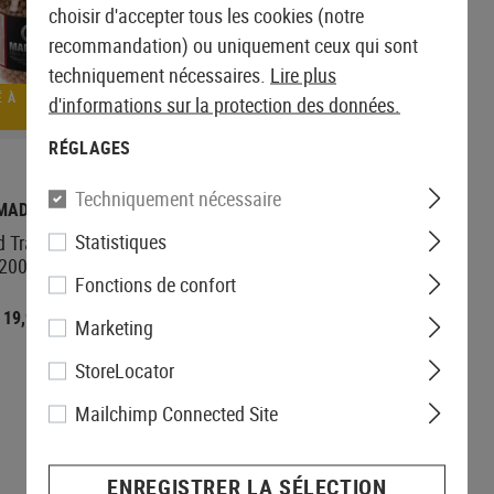
choisir d'accepter tous les cookies (notre
recommandation) ou uniquement ceux qui sont
techniquement nécessaires.
Lire plus
 À
COMMANDÉ À
d'informations sur la protection des données.
NOUVEAU
RÉGLAGES
Techniquement nécessaire
MADBULL
G&G
Statistiques
 Tracer Precision
0.28g Tracer BBs 2700rds
2000rds
Fonctions de confort
19,90 €
19,90 €
Marketing
StoreLocator
Mailchimp Connected Site
ENREGISTRER LA SÉLECTION