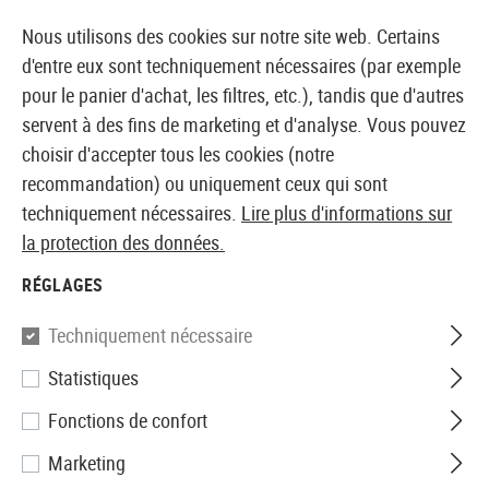
14397 PRODUITS IMMÉDIATEMENT DISPONIBLES EN STOCK
Nous utilisons des cookies sur notre site web. Certains
d'entre eux sont techniquement nécessaires (par exemple
pour le panier d'achat, les filtres, etc.), tandis que d'autres
servent à des fins de marketing et d'analyse. Vous pouvez
BOUTIQUE ET GROSSISTE EUROPÉEN AIRSOFT
choisir d'accepter tous les cookies (notre
recommandation) ou uniquement ceux qui sont
techniquement nécessaires.
Lire plus d'informations sur
COMMERCE DE GROS ET
la protection des données.
DISTRIBUTION D'AIRSOFT
RÉGLAGES
Techniquement nécessaire
Statistiques
Fonctions de confort
Situé au cœur de l'Europe, en Autriche,
Marketing
Airsoftzone est un fournisseur B2B de