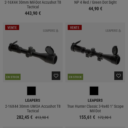
2-16X44 30mm Mil-Dot Accushot T8
NP 4 Red / Green Dot Sight
Tactical
44,90 €
443,90 €
VENTE
VENTE
EN STOCK
EN STOCK
LEAPERS
LEAPERS
2-16X44 30mm UMOA Accushot T8
True Hunter Classic 3-9x40 1" Scope
Tactical
Mil-Dot
282,45 €
155,61 €
413,90 €
172,90 €