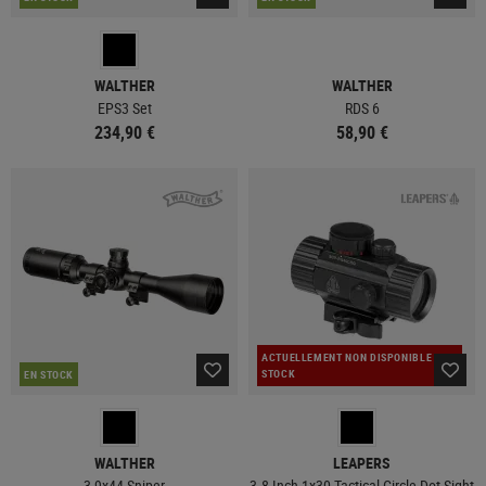
WALTHER
WALTHER
EPS3 Set
RDS 6
234,90 €
58,90 €
ACTUELLEMENT NON DISPONIBLE EN
STOCK
EN STOCK
WALTHER
LEAPERS
3-9x44 Sniper
3.8 Inch 1x30 Tactical Circle Dot Sight