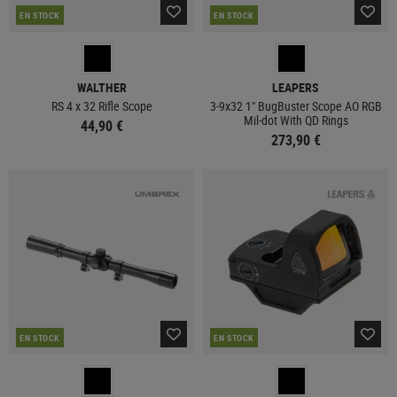
EN STOCK
EN STOCK
WALTHER
LEAPERS
RS 4 x 32 Rifle Scope
3-9x32 1" BugBuster Scope AO RGB
Mil-dot With QD Rings
44,90 €
273,90 €
EN STOCK
EN STOCK