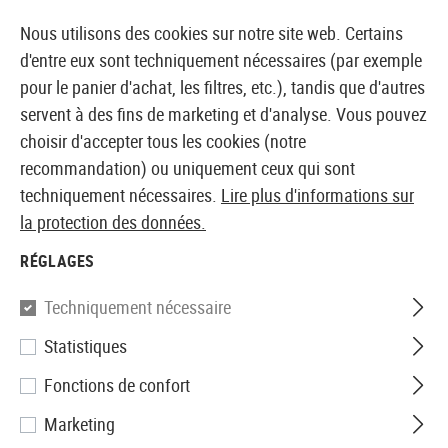
14410 PRODUITS IMMÉDIATEMENT DISPONIBLES EN STOCK
Nous utilisons des cookies sur notre site web. Certains
d'entre eux sont techniquement nécessaires (par exemple
pour le panier d'achat, les filtres, etc.), tandis que d'autres
servent à des fins de marketing et d'analyse. Vous pouvez
BOUTIQUE ET GROSSISTE EUROPÉEN AIRSOFT
choisir d'accepter tous les cookies (notre
recommandation) ou uniquement ceux qui sont
Accueil
Airguns
Accessoires
Ciblage
techniquement nécessaires.
Lire plus d'informations sur
la protection des données.
CIBLAGE
RÉGLAGES
29 Produits
Techniquement nécessaire
Filtre
Statistiques
Fonctions de confort
Marketing