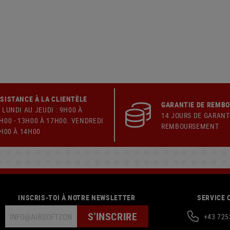
SISTANCE À LA CLIENTÈLE
GARANTIE DE REMB
 LUNDI AU JEUDI : 9H00 À
14 JOURS DE GARANT
H00 - 13H00 À 17H00. VENDREDI
REMBOURSEMENT
9H00 À 14H00
INSCRIS-TOI À NOTRE NEWSLETTER
SERVICE 
S'INSCRIRE
+43 725