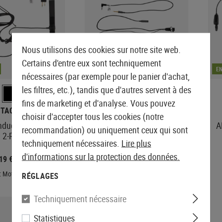
Nous utilisons des cookies sur notre site web.
Certains d'entre eux sont techniquement
EN STOCK
E
nécessaires (par exemple pour le panier d'achat,
les filtres, etc.), tandis que d'autres servent à des
fins de marketing et d'analyse. Vous pouvez
-TACTICAL
Z-TACTICAL
choisir d'accepter tous les cookies (notre
duction Headset
FBI Style Acoustic Headset
A
recommandation) ou uniquement ceux qui sont
 2-Pin Connector
Motorola 1-Pin Connector
techniquement nécessaires.
Lire plus
d'informations sur la protection des données.
,19 €
17,01 €
33,90 €
18,90 €
: Motorola 2-Pin
Fiche: Motorola 1 broche
RÉGLAGES
Techniquement nécessaire
Statistiques