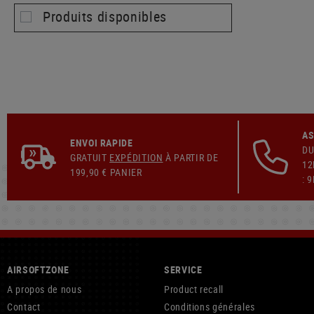
Produits disponibles
AS
ENVOI RAPIDE
DU
GRATUIT
EXPÉDITION
À PARTIR DE
12
199,90 € PANIER
: 
AIRSOFTZONE
SERVICE
A propos de nous
Product recall
Contact
Conditions générales