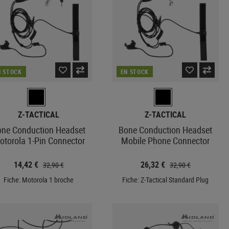
Machettes
Diapositive
Câbles
Outils multiples
Stocks
Montage
Outils
Poignées HPS
CASQUES RÉPLIQUES
Stylos tactiques
Bouteilles
AIRSOFT
GBR INTERNE
Scies
Tuyau
Tonneau
Haches
PROTECTIONS
Buse
N STOCK
EN STOCK
Pelles
Coudières
Hop Up
Kubotans
Genouillères
Hop Up Chambers
Aiguiseurs de couteaux
Caoutchouc Hop Up
Z-TACTICAL
Z-TACTICAL
CARABINERS
Valves
one Conduction Headset
Bone Conduction Headset
LECTURES
Maintenance
otorola 1-Pin Connector
Mobile Phone Connector
GBR EXTERNE
14,42 €
26,32 €
32,90 €
32,90 €
Poignée
Fiche: Motorola 1 broche
Fiche: Z-Tactical Standard Plug
Poignée de chargement