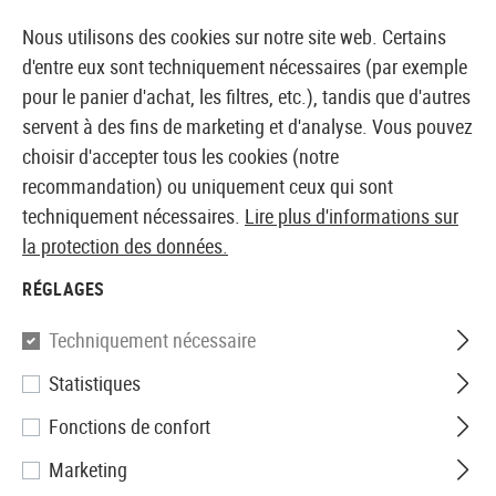
14373 PRODUITS IMMÉDIATEMENT DISPONIBLES EN STOCK
Nous utilisons des cookies sur notre site web. Certains
d'entre eux sont techniquement nécessaires (par exemple
pour le panier d'achat, les filtres, etc.), tandis que d'autres
servent à des fins de marketing et d'analyse. Vous pouvez
BOUTIQUE ET GROSSISTE EUROPÉEN AIRSOFT
choisir d'accepter tous les cookies (notre
recommandation) ou uniquement ceux qui sont
Accueil
Accessoires d'Airsoft
Chargeurs
AEP
techniquement nécessaires.
Lire plus d'informations sur
la protection des données.
AEP
RÉGLAGES
13 Produits
Techniquement nécessaire
Filtre
Statistiques
Fonctions de confort
Marketing