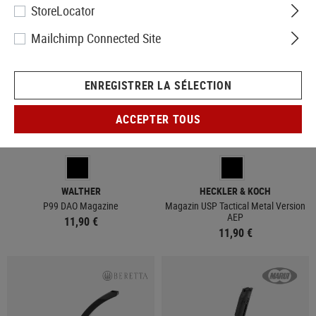
StoreLocator
Mailchimp Connected Site
ENREGISTRER LA SÉLECTION
ACCEPTER TOUS
EN STOCK
EN STOCK
WALTHER
HECKLER & KOCH
P99 DAO Magazine
Magazin USP Tactical Metal Version
AEP
11,90 €
11,90 €