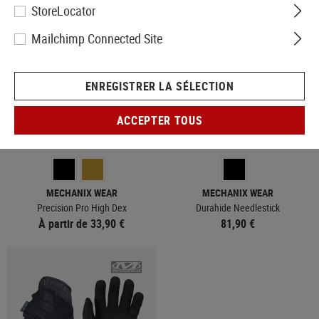
StoreLocator
Mailchimp Connected Site
ENREGISTRER LA SÉLECTION
ACCEPTER TOUS
MAJORITAIREMENT EN STOCK
EN STOCK
MECHANIX WEAR
MECHANIX WEAR
Precision Pro High Dex
Durahide Needlestick
À partir de 33,90 €
81,90 €