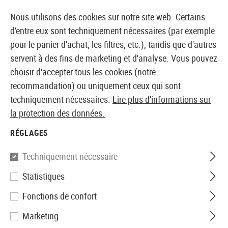
14387 PRODUITS IMMÉDIATEMENT DISPONIBLES EN STOCK
Nous utilisons des cookies sur notre site web. Certains
d'entre eux sont techniquement nécessaires (par exemple
pour le panier d'achat, les filtres, etc.), tandis que d'autres
servent à des fins de marketing et d'analyse. Vous pouvez
BOUTIQUE ET GROSSISTE EUROPÉEN AIRSOFT
choisir d'accepter tous les cookies (notre
recommandation) ou uniquement ceux qui sont
Accueil
Vêtements
Gants
Gants anti-coupures
techniquement nécessaires.
Lire plus d'informations sur
la protection des données.
GANTS ANTI-COUPURES
RÉGLAGES
3 Produits
Techniquement nécessaire
Filtre
Statistiques
Fonctions de confort
Marketing