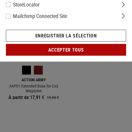
StoreLocator
Mailchimp Connected Site
ENREGISTRER LA SÉLECTION
ACCEPTER TOUS
EN STOCK
ACTION ARMY
AAP01 Extended Base for Co2
Magazine
À partir de 17,91 €
19,90 €