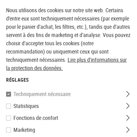
14410 PRODUITS IMMÉDIATEMENT DISPONIBLES EN STOCK
Nous utilisons des cookies sur notre site web. Certains
d'entre eux sont techniquement nécessaires (par exemple
pour le panier d'achat, les filtres, etc.), tandis que d'autres
servent à des fins de marketing et d'analyse. Vous pouvez
BOUTIQUE ET GROSSISTE EUROPÉEN AIRSOFT
choisir d'accepter tous les cookies (notre
recommandation) ou uniquement ceux qui sont
Accueil
Tuning et pièces détachées
GBB Externe
B
techniquement nécessaires.
Lire plus d'informations sur
la protection des données.
BASE PLATES
RÉGLAGES
1 Produits
Techniquement nécessaire
Filtre
Statistiques
Fonctions de confort
Marketing