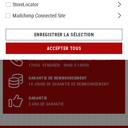
StoreLocator
Mailchimp Connected Site
ENREGISTRER LA SÉLECTION
ENVOI RAPIDE
GRATUIT
EXPÉDITION
À PARTIR DE 199,90 € PANIER
ACCEPTER TOUS
ASSISTANCE À LA CLIENTÈLE
DU LUNDI AU JEUDI : 9H00 À 12H00 - 13H00 À
17H00. VENDREDI : 9H00 À 14H00
GARANTIE DE REMBOURSEMENT
14 JOURS DE GARANTIE DE REMBOURSEMENT
GARANTIE
2 ANS DE GARANTIE