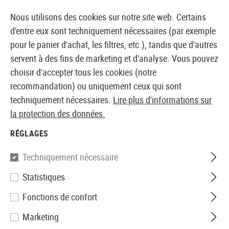
14360 PRODUITS IMMÉDIATEMENT DISPONIBLES EN STOCK
Nous utilisons des cookies sur notre site web. Certains
d'entre eux sont techniquement nécessaires (par exemple
pour le panier d'achat, les filtres, etc.), tandis que d'autres
servent à des fins de marketing et d'analyse. Vous pouvez
BOUTIQUE ET GROSSISTE EUROPÉEN AIRSOFT
choisir d'accepter tous les cookies (notre
recommandation) ou uniquement ceux qui sont
Accueil
Tuning et pièces détachées
HPA Externe
P
techniquement nécessaires.
Lire plus d'informations sur
la protection des données.
RÉGLAGES
Filtre
Techniquement nécessaire
Statistiques
Aucun produit trouvé.
Fonctions de confort
Marketing