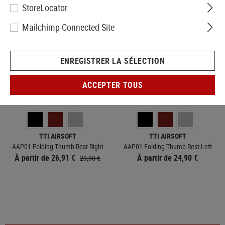
StoreLocator
Mailchimp Connected Site
ENREGISTRER LA SÉLECTION
ACCEPTER TOUS
EN STOCK
EN STOCK
TTI AIRSOFT
TTI AIRSOFT
AAP01 Folding Thumb Rest Right
AAP01 Folding Thumb Rest Left
À partir de 26,91 €
À partir de 24,90 €
29,90 €