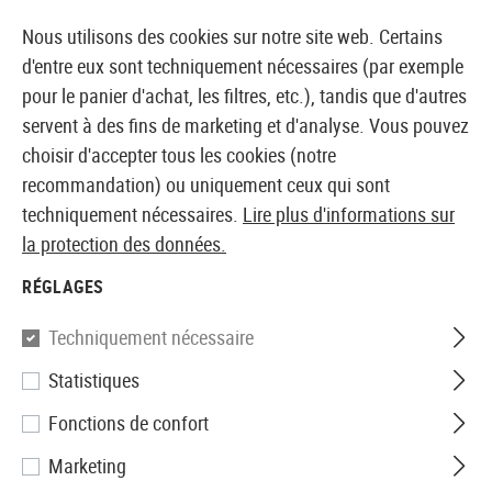
14410 PRODUITS IMMÉDIATEMENT DISPONIBLES EN STOCK
Nous utilisons des cookies sur notre site web. Certains
d'entre eux sont techniquement nécessaires (par exemple
pour le panier d'achat, les filtres, etc.), tandis que d'autres
servent à des fins de marketing et d'analyse. Vous pouvez
BOUTIQUE ET GROSSISTE EUROPÉEN AIRSOFT
choisir d'accepter tous les cookies (notre
recommandation) ou uniquement ceux qui sont
Accueil
Tuning et pièces détachées
GBB Externe
A
techniquement nécessaires.
Lire plus d'informations sur
la protection des données.
ACCESSOIRES
RÉGLAGES
2 Produits
Techniquement nécessaire
Filtre
Statistiques
Fonctions de confort
Marketing