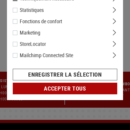
Statistiques
Fonctions de confort
Marketing
StoreLocator
Mailchimp Connected Site
ENREGISTRER LA SÉLECTION
SISTANCE À LA CLIENTÈLE
GARANTIE DE REMB
 LUNDI AU JEUDI : 9H00 À
ACCEPTER TOUS
14 JOURS DE GARANT
H00 - 13H00 À 17H00. VENDREDI
REMBOURSEMENT
9H00 À 14H00