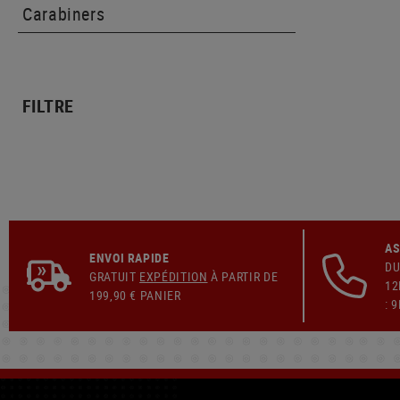
Carabiners
FILTRE
AS
ENVOI RAPIDE
DU
GRATUIT
EXPÉDITION
À PARTIR DE
12
199,90 € PANIER
: 