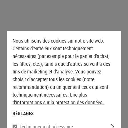
outchouc
AEG Sniper Rifles
inés
Tapis de tir
Poignées
Triggers
ÉQUIPEMENT DE PROTECTION
SNIPER EXTERNE
GANTS
PREMIERS SECOURS
S-AEG Sniper Rifles
Malettes rigides
Magwells
ET DE SÉCURITÉ
GBB EXTERNE
Lever Action Rifles
Tonneau extérieur
Gants
Pochettes
Coques
Kits de conversion
Lunettes
quipes
Stocks
Poignée de chargement
Gants anti-coupures
Garrots
Bipods & Monopods
Hearing Protection
LANCEURS DE GRENADES
CEINTURONS
Feeding Ramps
Libération du Mag
Gants de rappel
Immobilisation
AIRSOFT
Longes de rétention
 ACCESSOIRES
Boulon
Ceinturons
Grip Scales
Gants hiver
Nous utilisons des cookies sur notre site web.
Lanceurs de grenades
Mousquetons
MERCHANDISE
Récepteur
Ceinturons de combat
Diapositive
Gants pour femmes
Certains d'entre eux sont techniquement
Douche BB
hargeables
Assesories
Accessoires
nécessaires (par exemple pour le panier d'achat,
Accessoires
batteries
Base Plates
les filtres, etc.), tandis que d'autres servent à des
SHOTGUN PARTS
ntation
Sécurité
fins de marketing et d'analyse. Vous pouvez
Shotgun Externals
Adaptateur de canon
choisir d'accepter tous les cookies (notre
extérieur
Entretien et maintenance
Fermeture de la glissière
recommandation) ou uniquement ceux qui sont
Tonneau extérieur
techniquement nécessaires.
Lire plus
d'informations sur la protection des données.
ENTRETIEN ET MAINTENANCE
RÉGLAGES
Techniquement nécessaire